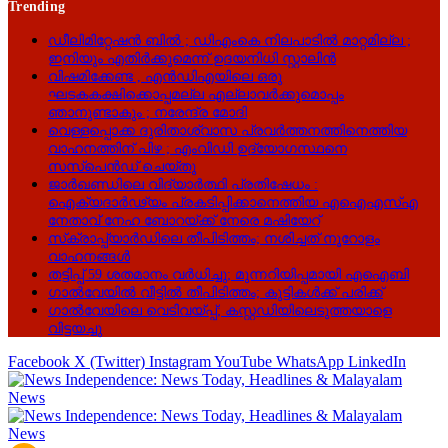
Trending
ഡീലിമിറ്റേഷൻ ബിൽ ; ഡിഎംകെ നിലപാടിൽ മാറ്റമില്ല ;
ഇനിയും എതിർക്കുമെന്ന് ഉദയനിധി സ്റ്റാലിൻ
വിഷമിക്കേണ്ട , എൻ‌ഡി‌എയിലെ ഒരു
ഘടകകക്ഷിക്കൊപ്പമല്ല എല്ലാവർക്കുമൊപ്പം
ഞാനുണ്ടാകും ; നരേന്ദ്ര മോദി
വെള്ളപ്പൊക്ക ദുരിതാശ്വാസ പ്രവർത്തനത്തിനെത്തിയ
വാഹനത്തിന് പിഴ ; എംവിഡി ഉദ്യോഗസ്ഥനെ
സസ്‌പെൻഡ് ചെയ്തു
ജാർഖണ്ഡിലെ വിദ്യാർത്ഥി പ്രതിഷേധം :
ഐക്യദാർഢ്യം പ്രകടിപ്പിക്കാനെത്തിയ എഐഎസ്എ
നേതാവ് നേഹ ബോറയ്ക്ക് നേരെ മഷിയേറ്
സ്‌ക്രാപ്പ്‌യാർഡിലെ തീപിടിത്തം; നശിച്ചത് നൂറോളം
വാഹനങ്ങൾ
തട്ടിപ്പ് 59 ശതമാനം വർധിച്ചു; മുന്നറിയിപ്പമായി എഐബി
ഗാൽവേയിൽ വീട്ടിൽ തീപിടിത്തം; കുട്ടികൾക്ക് പരിക്ക്
ഗാൽവേയിലെ വെടിവയ്പ്പ്; കസ്റ്റഡിയിലെടുത്തയാളെ
വിട്ടയച്ചു
Facebook
X (Twitter)
Instagram
YouTube
WhatsApp
LinkedIn