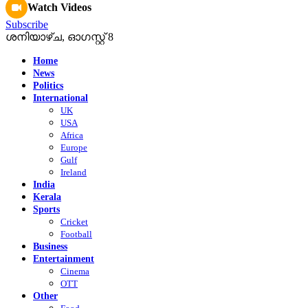
Watch Videos
Subscribe
ശനിയാഴ്‌ച, ഓഗസ്റ്റ്‌ 8
Home
News
Politics
International
UK
USA
Africa
Europe
Gulf
Ireland
India
Kerala
Sports
Cricket
Football
Business
Entertainment
Cinema
OTT
Other