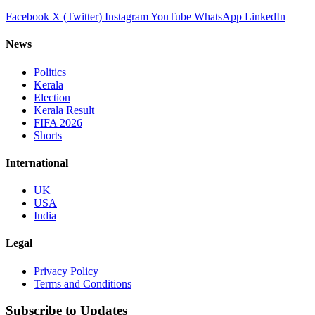
Facebook
X (Twitter)
Instagram
YouTube
WhatsApp
LinkedIn
News
Politics
Kerala
Election
Kerala Result
FIFA 2026
Shorts
International
UK
USA
India
Legal
Privacy Policy
Terms and Conditions
Subscribe to Updates