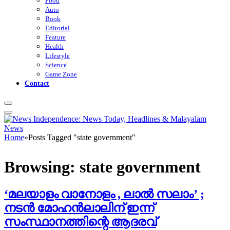
Food
Auto
Book
Editorial
Feature
Health
Lifestyle
Science
Game Zone
Contact
Home
»
Posts Tagged "state government"
Browsing:
state government
‘മലയാളം വാനോളം , ലാൽ സലാം’ ;
നടൻ മോഹൻലാലിന് ഇന്ന്
സംസ്ഥാനത്തിന്റെ ആദരവ്