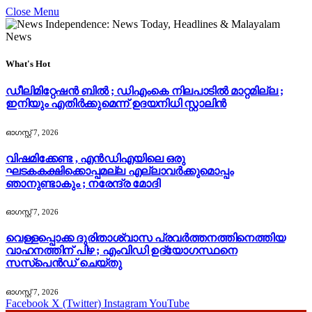
Close Menu
What's Hot
ഡീലിമിറ്റേഷൻ ബിൽ ; ഡിഎംകെ നിലപാടിൽ മാറ്റമില്ല ;
ഇനിയും എതിർക്കുമെന്ന് ഉദയനിധി സ്റ്റാലിൻ
ഓഗസ്റ്റ്‌ 7, 2026
വിഷമിക്കേണ്ട , എൻ‌ഡി‌എയിലെ ഒരു
ഘടകകക്ഷിക്കൊപ്പമല്ല എല്ലാവർക്കുമൊപ്പം
ഞാനുണ്ടാകും ; നരേന്ദ്ര മോദി
ഓഗസ്റ്റ്‌ 7, 2026
വെള്ളപ്പൊക്ക ദുരിതാശ്വാസ പ്രവർത്തനത്തിനെത്തിയ
വാഹനത്തിന് പിഴ ; എംവിഡി ഉദ്യോഗസ്ഥനെ
സസ്‌പെൻഡ് ചെയ്തു
ഓഗസ്റ്റ്‌ 7, 2026
Facebook
X (Twitter)
Instagram
YouTube