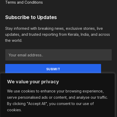
Terms and Conditions
Subscribe to Updates
Stay informed with breaking news, exclusive stories, live
updates, and trusted reporting from Kerala, India, and across
the world.
By signing up, you agree to the our terms and our
We value your privacy
Privacy Policy agreement.
We use cookies to enhance your browsing experience,
serve personalised ads or content, and analyse our traffic.
By clicking "Accept All", you consent to our use of
© 2026 Newsindependence. Designed by
Adhwaitha Groups
.
cookies.