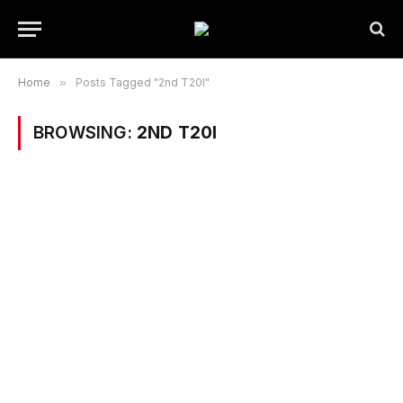
Home
»
Posts Tagged "2nd T20I"
BROWSING:
2ND T20I