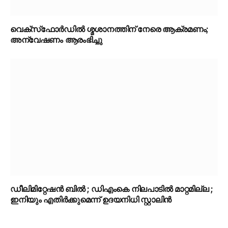
വെക്‌സ്‌ഫോർഡിൽ ശ്മശാനത്തിന് നേരെ ആക്രമണം;
അന്വേഷണം ആരംഭിച്ചു
ഡീലിമിറ്റേഷൻ ബിൽ ; ഡിഎംകെ നിലപാടിൽ മാറ്റമില്ല ;
ഇനിയും എതിർക്കുമെന്ന് ഉദയനിധി സ്റ്റാലിൻ