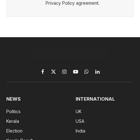
Privacy Policy agreement.
Facebook
X
Instagram
YouTube
WhatsApp
LinkedIn
(Twitter)
NEWS
INTERNATIONAL
Politics
UK
Kerala
USA
Election
India