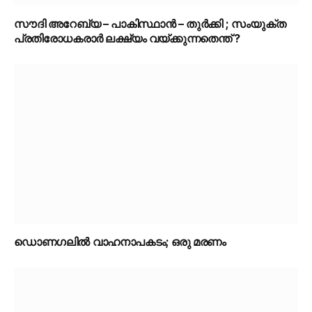
സൗദി അറേബ്യ – പാകിസ്ഥാൻ – തുർക്കി ; സംയുക്ത
പ്രതിരോധകരാർ ലക്ഷ്യം വയ്ക്കുന്നതെന്ത് ?
ഡൊണഗലിൽ വാഹനാപകടം; ഒരു മരണം