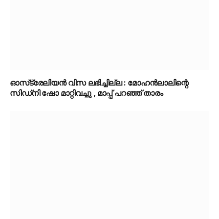
ഓസ്‌ട്രേലിയൻ വിസ ലഭിച്ചില്ല : മോഹൻലാലിന്റെ
സിഡ്‌നി ഷോ മാറ്റിവച്ചു , മാപ്പ് പറഞ്ഞ് താരം