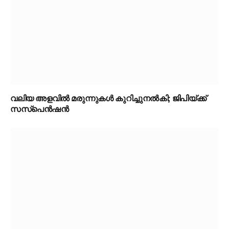
വലിയ അളവിൽ മരുന്നുകൾ കുറിച്ചുനൽകി; ജിപിയ്ക്ക്
സസ്‌പെൻഷൻ