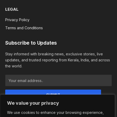
LEGAL
Privacy Policy
Terms and Conditions
Subscribe to Updates
Stay informed with breaking news, exclusive stories, live
updates, and trusted reporting from Kerala, India, and across
the world.
We value your privacy
By signing up, you agree to the our terms and our
Privacy Policy agreement.
We use cookies to enhance your browsing experience,