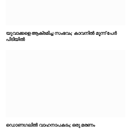
യുവാക്കളെ ആക്രമിച്ച സംഭവം; കാവനിൽ മൂന്ന് പേർ
പിടിയിൽ
ഡൊണഗലിൽ വാഹനാപകടം; ഒരു മരണം