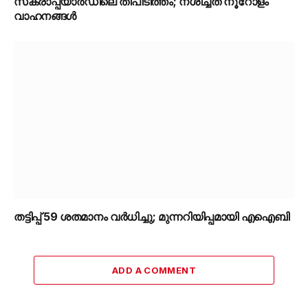
സ്‌ക്രാപ്പ്‌യാർഡിലെ തീപിടിത്തം; നശിച്ചത് നൂറോളം
വാഹനങ്ങൾ
തട്ടിപ്പ് 59 ശതമാനം വർധിച്ചു; മുന്നറിയിപ്പമായി എഐബി
ADD A COMMENT