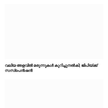
വലിയ അളവിൽ മരുന്നുകൾ കുറിച്ചുനൽകി; ജിപിയ്ക്ക്
സസ്‌പെൻഷൻ