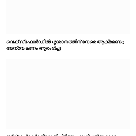
വെക്‌സ്‌ഫോർഡിൽ ശ്മശാനത്തിന് നേരെ ആക്രമണം;
അന്വേഷണം ആരംഭിച്ചു