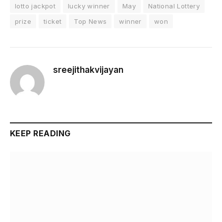
lotto jackpot
lucky winner
May
National Lottery
prize
ticket
Top News
winner
won
sreejithakvijayan
KEEP READING