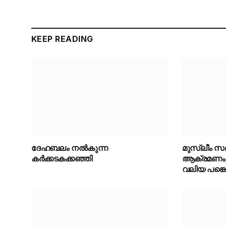
KEEP READING
ദേഹബലം നൽകുന്ന
മുസ്ലീം സ
കർക്കടകക്കഞ്ഞി
ആക്രമണം;
വലിയ പങ്കെന