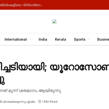
സംസ്ഥാനത്ത് കനത്ത മഴയ്ക്ക് സാധ്യത : ആറ് ജില്ലകളിലെ വിദ്യാഭ്യാസ സ്ഥാപനങ്ങൾക്ക് നാളെ അവധി
International
India
Kerala
Sports
Busin
ിച്ചടിയായി; യൂറോസോ
ു
നത് മൂന്ന് ശതമാനം ആയിരുന്നു
ിപ്രായങ്ങളൊന്നും ഇല്ല
1 Min Read