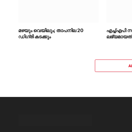
മഴയും വെയിലും; താപനില 20
എച്ച്എപി സ
ഡിഗ്രി കടക്കും
ലഭ്യമായത് 2
A