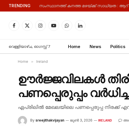
TRENDING
Facebook
X
Instagram
YouTube
WhatsApp
LinkedIn
(Twitter)
വെള്ളിയാഴ്‌ച, ഓഗസ്റ്റ്‌ 7
Home
News
Politics
Home
»
Ireland
ഊർജ്ജവിലകൾ തിര
പണപ്പെരുപ്പം വർധിച്ച
ഏപ്രിലിൽ മേഖലയിലെ പണപ്പെരുപ്പ നിരക്ക് എന്
By
sreejithakvijayan
ജൂൺ 3, 2026
അഭ
IRELAND