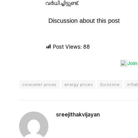
വർധിച്ചിട്ടുണ്ട്.
Discussion about this post
Post Views:
88
Joi
consumer prices
energy prices
Eurozone
infla
sreejithakvijayan