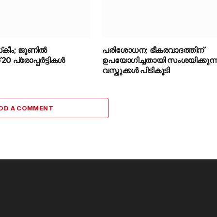
്‌കീം; ജൂണിൽ
പരിശോധന; ഭീകരവാദത്തിന്
0 പ്രോപ്പർട്ടികൾ
ഉപയോഗിച്ചതായി സംശയിക്കുന്
വസ്തുക്കൾ പിടികൂടി
DD A COMMENT