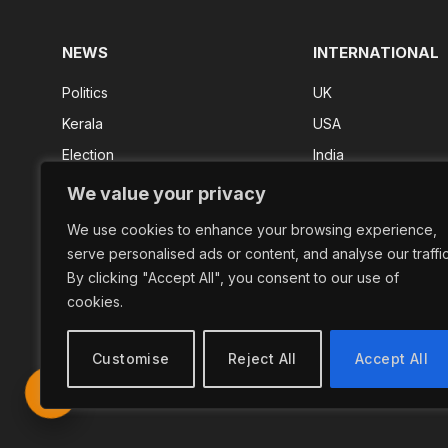
NEWS
INTERNATIONAL
Politics
UK
Kerala
USA
Election
India
Kerala Result
We value your privacy
FIFA 2026
We use cookies to enhance your browsing experience,
Shorts
serve personalised ads or content, and analyse our traffic
By clicking "Accept All", you consent to our use of
cookies.
Customise
Reject All
Accept All
© 2026 Newsindependence. Designed by
Adhwaitha Groups