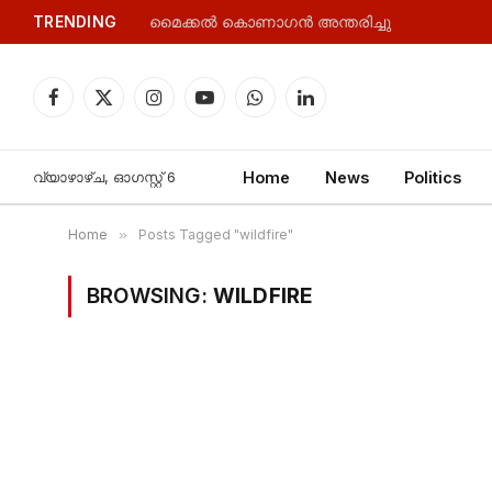
TRENDING
മൈക്കൽ കൊണാഗൻ അന്തരിച്ചു
Facebook
X
Instagram
YouTube
WhatsApp
LinkedIn
(Twitter)
വ്യാഴാഴ്‌ച, ഓഗസ്റ്റ്‌ 6
Home
News
Politics
Home
»
Posts Tagged "wildfire"
BROWSING:
WILDFIRE