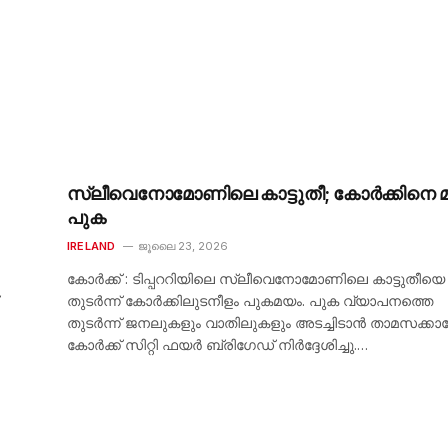
സ്ലീവെനോമോണിലെ കാട്ടുതീ; കോർക്കിനെ മ
പുക
IRELAND
ജൂലൈ 23, 2026
കോർക്ക് : ടിപ്പററിയിലെ സ്ലീവെനോമോണിലെ കാട്ടുതീയെ
തുടർന്ന് കോർക്കിലുടനീളം പുകമയം. പുക വ്യാപനത്തെ
തുടർന്ന് ജനലുകളും വാതിലുകളും അടച്ചിടാൻ താമസക്കാ
കോർക്ക് സിറ്റി ഫയർ ബ്രിഗേഡ് നിർദ്ദേശിച്ചു.…