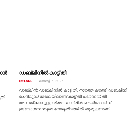
കാൻ
ഡബ്ലിനിൽ കാട്ട് തീ
IRELAND
ഓഗസ്റ്റ്‌ 15, 2025
ഡബ്ലിൻ: ഡബ്ലിനിൽ കാട്ട് തീ. സൗത്ത് കൗണ്ടി ഡബ്ലിന
ചെറിവുഡ് മേഖലയിലാണ് കാട്ട് തീ പടർന്നത്. തീ
ൂതി
അണയ്ക്കാനുള്ള ശ്രമം ഡബ്ലിൻ ഫയർഫോഴ്‌സ്
ഉദ്യോഗസ്ഥരുടെ നേതൃത്വത്തിൽ തുരുകയാണ്.…