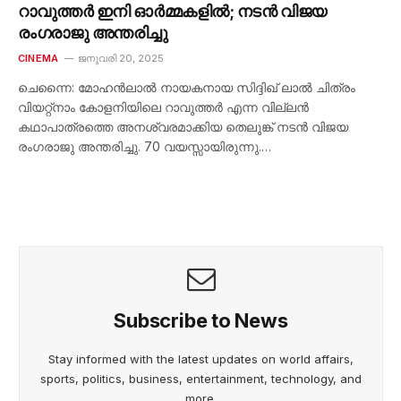
റാവുത്തർ ഇനി ഓർമ്മകളിൽ; നടൻ വിജയ
രംഗരാജു അന്തരിച്ചു
CINEMA
ജനുവരി 20, 2025
ചെന്നൈ: മോഹൻലാൽ നായകനായ സിദ്ദിഖ് ലാൽ ചിത്രം
വിയറ്റ്നാം കോളനിയിലെ റാവുത്തർ എന്ന വില്ലൻ
കഥാപാത്രത്തെ അനശ്വരമാക്കിയ തെലുങ്ക് നടന്‍ വിജയ
രംഗരാജു അന്തരിച്ചു. 70 വയസ്സായിരുന്നു.…
Subscribe to News
Stay informed with the latest updates on world affairs,
sports, politics, business, entertainment, technology, and
more.