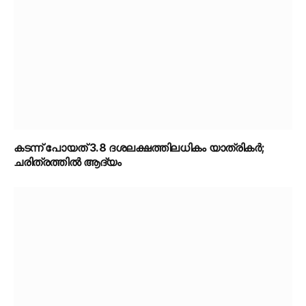
കടന്ന് പോയത് 3.8 ദശലക്ഷത്തിലധികം യാത്രികർ;
ചരിത്രത്തിൽ ആദ്യം