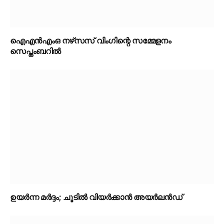
ഐഎൻഎംഒ നഴ്‌സസ് വിംഗിന്റെ സമ്മേളനം
സെപ്തംബറിൽ
ഉയർന്ന മർദ്ദം; ചൂടിൽ വിയർക്കാൻ അയർലൻഡ്