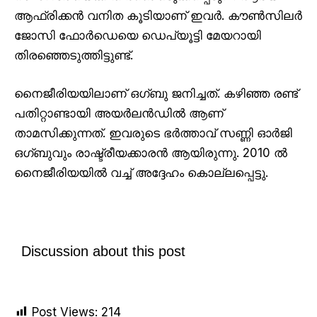
ആഫ്രിക്കൻ വനിത കൂടിയാണ് ഇവർ. കൗൺസിലർ
ജോസി ഫോർഡെയെ ഡെപ്യൂട്ടി മേയറായി
തിരഞ്ഞെടുത്തിട്ടുണ്ട്.
നൈജീരിയയിലാണ് ഒഗ്ബു ജനിച്ചത്. കഴിഞ്ഞ രണ്ട്
പതിറ്റാണ്ടായി അയർലൻഡിൽ ആണ്
താമസിക്കുന്നത്. ഇവരുടെ ഭർത്താവ് സണ്ണി ഓർജി
ഒഗ്ബുവും രാഷ്ട്രീയക്കാരൻ ആയിരുന്നു. 2010 ൽ
നൈജീരിയയിൽ വച്ച് അദ്ദേഹം കൊല്ലപ്പെട്ടു.
Discussion about this post
Post Views:
214