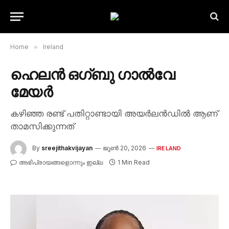
Home
»
Ireland
ഹെലൻ ഒഗ്ബു ഗാൽവേ
മേയർ
കഴിഞ്ഞ രണ്ട് പതിറ്റാണ്ടായി അയർലൻഡിൽ ആണ്
താമസിക്കുന്നത്
By
sreejithakvijayan
ജൂൺ 20, 2026
IRELAND
അഭിപ്രായങ്ങളൊന്നും ഇല്ല
1 Min Read