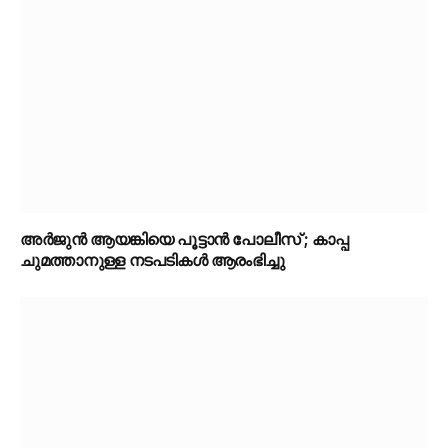
അർജുൻ ആയങ്കിയെ പൂട്ടാൻ പോലീസ് ; കാപ്പ
ചുമത്താനുള്ള നടപടികൾ ആരംഭിച്ചു