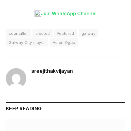
Join WhatsApp Channel
councillor
elected
Featured
galway
Galway City mayor
Helen Ogbu
sreejithakvijayan
KEEP READING