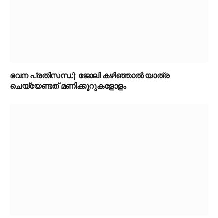
ഭവന പ്രതിസന്ധി; ജോലി കഴിഞ്ഞാൽ യാത്ര
ചെയ്യേണ്ടത് മണിക്കൂറുകളോളം