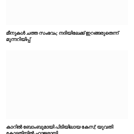
മീനുകൾ ചത്ത സംഭവം; നദിയിലേക്ക് ഇറങ്ങരുതെന്ന്
മുന്നറിയിപ്പ്
കാറിൽ ബോംബുമായി പിടിയിലായ കേസ്; യുവതി
കോടതിയിൽ ഹാജരായി