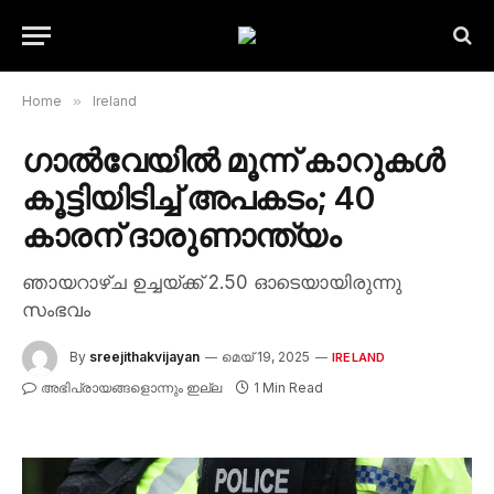
Home
»
Ireland
ഗാൽവേയിൽ മൂന്ന് കാറുകൾ
കൂട്ടിയിടിച്ച് അപകടം; 40
കാരന് ദാരുണാന്ത്യം
ഞായറാഴ്ച ഉച്ചയ്ക്ക് 2.50 ഓടെയായിരുന്നു
സംഭവം
By
sreejithakvijayan
മെയ്‌ 19, 2025
IRELAND
അഭിപ്രായങ്ങളൊന്നും ഇല്ല
1 Min Read