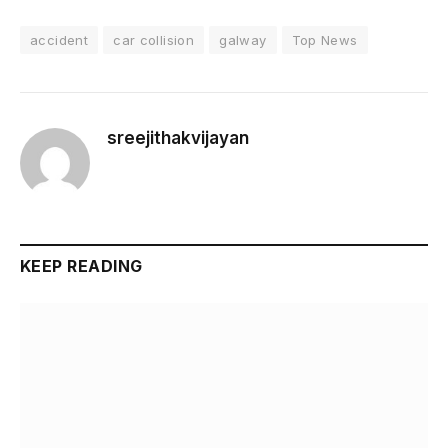
accident
car collision
galway
Top News
sreejithakvijayan
KEEP READING