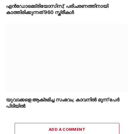
എൻഡോമെട്രിയോസിസ്; പരിചരണത്തിനായി
കാത്തിരിക്കുന്നത് 960 സ്ത്രീകൾ
യുവാക്കളെ ആക്രമിച്ച സംഭവം; കാവനിൽ മൂന്ന് പേർ
പിടിയിൽ
ADD A COMMENT