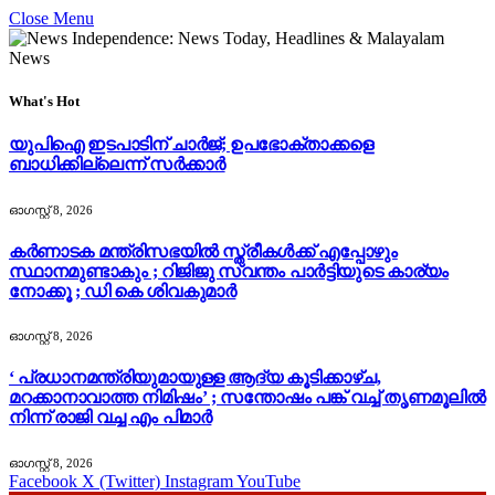
Close Menu
What's Hot
യുപിഐ ഇടപാടിന് ചാര്‍ജ്; ഉപഭോക്താക്കളെ
ബാധിക്കില്ലെന്ന് സർക്കാർ
ഓഗസ്റ്റ്‌ 8, 2026
കർണാടക മന്ത്രിസഭയിൽ സ്ത്രീകൾക്ക് എപ്പോഴും
സ്ഥാനമുണ്ടാകും ; റിജിജു സ്വന്തം പാർട്ടിയുടെ കാര്യം
നോക്കൂ ; ഡി കെ ശിവകുമാർ
ഓഗസ്റ്റ്‌ 8, 2026
‘ പ്രധാനമന്ത്രിയുമായുള്ള ആദ്യ കൂടിക്കാഴ്ച,
മറക്കാനാവാത്ത നിമിഷം’ ; സന്തോഷം പങ്ക് വച്ച് തൃണമൂലിൽ
നിന്ന് രാജി വച്ച എം പിമാർ
ഓഗസ്റ്റ്‌ 8, 2026
Facebook
X (Twitter)
Instagram
YouTube