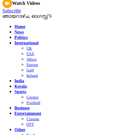
Watch Videos
Subscribe
ഞായറാഴ്‌ച, ഓഗസ്റ്റ്‌ 9
Home
News
Politics
International
UK
USA
Africa
Europe
Gulf
Ireland
India
Kerala
Sports
Cricket
Football
Business
Entertainment
Cinema
OTT
Other