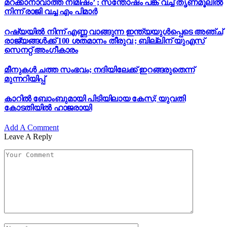
മറക്കാനാവാത്ത നിമിഷം’ ; സന്തോഷം പങ്ക് വച്ച് തൃണമൂലിൽ
നിന്ന് രാജി വച്ച എം പിമാർ
റഷ്യയിൽ നിന്ന് എണ്ണ വാങ്ങുന്ന ഇന്ത്യയുൾപ്പെടെ അഞ്ച്
രാജ്യങ്ങൾക്ക് 100 ശതമാനം തീരുവ ; ബില്ലിന് യുഎസ്
സെനറ്റ് അംഗീകാരം
മീനുകൾ ചത്ത സംഭവം; നദിയിലേക്ക് ഇറങ്ങരുതെന്ന്
മുന്നറിയിപ്പ്
കാറിൽ ബോംബുമായി പിടിയിലായ കേസ്; യുവതി
കോടതിയിൽ ഹാജരായി
Add A Comment
Leave A Reply