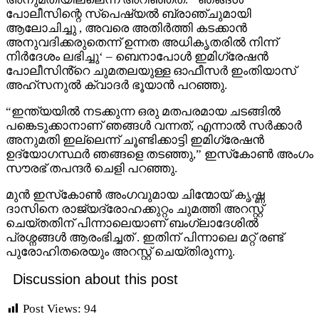
പോലീസിന്റെ സ്പെഷ്യൽ ബ്രാഞ്ചുമായി
ആലോചിച്ചു , അവരെ അതിർത്തി കടക്കാൻ
അനുവദിക്കരുതെന്ന് ഉന്നത അധികൃതരിൽ നിന്ന്
നിർദേശം ലഭിച്ചു‘ – ബെനാപോൾ ഇമിഗ്രേഷൻ
പോലീസിൻ്റെ ചുമതലയുള്ള ഓഫീസർ ഇംതിയാസ്
അഹ്‌സനുൽ ക്വാദർ ഭൂയാൻ പറഞ്ഞു.
“ഇന്ത്യയിൽ നടക്കുന്ന ഒരു മതപരമായ ചടങ്ങിൽ
പങ്കെടുക്കാനാണ് ഞങ്ങൾ വന്നത്, എന്നാൽ സർക്കാർ
അനുമതി ഇല്ലെന്ന് ചൂണ്ടിക്കാട്ടി ഇമിഗ്രേഷൻ
ഉദ്യോഗസ്ഥർ ഞങ്ങളെ തടഞ്ഞു,” ഇസ്‌കോൺ അംഗം
സൗരഭ് തപന്ദർ ചെളി പറഞ്ഞു.
മുൻ ഇസ്‌കോൺ അംഗവുമായ ചിന്മോയ് കൃഷ്ണ
ദാസിനെ രാജ്യദ്രോഹക്കുറ്റം ചുമത്തി അറസ്റ്റ്
ചെയ്തതിന് പിന്നാലെയാണ് ബം​ഗ്ലാദേശിൽ
പ്രശ്നങ്ങൾ ആരംഭിച്ചത് . ഇതിന് പിന്നാലെ മറ്റ് രണ്ട്
പുരോഹിതരെയും അറസ്റ്റ് ചെയ്തിരുന്നു.
Discussion about this post
Post Views:
94