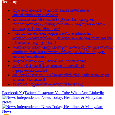
Trending
യുപിഐ ഇടപാടിന് ചാര്‍ജ്; ഉപഭോക്താക്കളെ
ബാധിക്കില്ലെന്ന് സർക്കാർ
കർണാടക മന്ത്രിസഭയിൽ സ്ത്രീകൾക്ക് എപ്പോഴും
സ്ഥാനമുണ്ടാകും ; റിജിജു സ്വന്തം പാർട്ടിയുടെ കാര്യം
നോക്കൂ ; ഡി കെ ശിവകുമാർ
‘ പ്രധാനമന്ത്രിയുമായുള്ള ആദ്യ കൂടിക്കാഴ്ച,
മറക്കാനാവാത്ത നിമിഷം’ ; സന്തോഷം പങ്ക് വച്ച് തൃണമൂലിൽ
നിന്ന് രാജി വച്ച എം പിമാർ
റഷ്യയിൽ നിന്ന് എണ്ണ വാങ്ങുന്ന ഇന്ത്യയുൾപ്പെടെ അഞ്ച്
രാജ്യങ്ങൾക്ക് 100 ശതമാനം തീരുവ ; ബില്ലിന് യുഎസ്
സെനറ്റ് അംഗീകാരം
ഇന്റർമീഡിയറ്റ് കപ്പ് ; സെമി ഫൈനൽ നാളെ
കാർ ഇടിച്ച് തെറിപ്പിച്ചു; മോപ്പഡ് യാത്രികൻ
ഗുരുതരാവസ്ഥയിൽ
ഹൈബ്രിഡ് നയം പാലിക്കുന്നതിൽ വീഴ്ച; ജീവനക്കാരുടെ
പേരുകൾ കൈമാറി
ട്രെയിൻ സ്റ്റേഷനിൽ കുഴഞ്ഞുവീണ് മരിച്ചു
Facebook
X (Twitter)
Instagram
YouTube
WhatsApp
LinkedIn