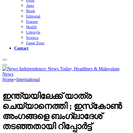
Food
Auto
Book
Editorial
Feature
Health
Lifestyle
Science
Game Zone
Contact
Home
»
International
ഇന്ത്യയിലേക്ക് യാത്ര
ചെയ്യാനെത്തി ; ഇസ്‌കോൺ
അംഗങ്ങളെ ബംഗ്ലാദേശ്
തടഞ്ഞതായി റിപ്പോർട്ട്