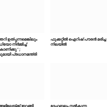
റി ഉത്പ്പന്നമെങ്കിലും
ഫുക്കറ്റിൽ ഐറിഷ് പൗരൻ മരിച്ച
ഡിയോ നിർമ്മിച്ച്
നിലയിൽ
ണിക്കൂ ‘ ;
ായി പ്രധാനമന്ത്രി
ിലേയ്ക്ക് ഇറങ്ങി
ദേഹബലം നൽകുന്ന