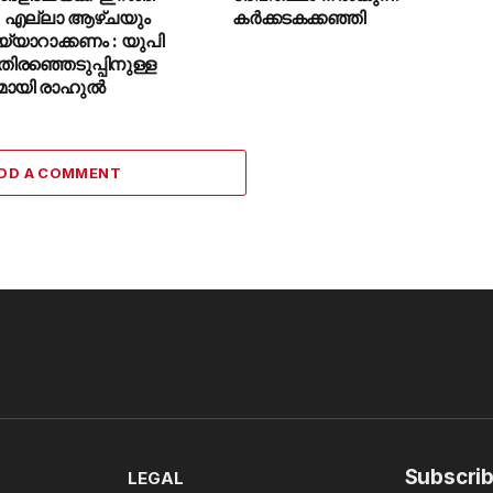
, എല്ലാ ആഴ്ചയും
കർക്കടകക്കഞ്ഞി
 തയ്യാറാക്കണം : യുപി
ിരഞ്ഞെടുപ്പിനുള്ള
ുമായി രാഹുൽ
DD A COMMENT
Subscrib
LEGAL