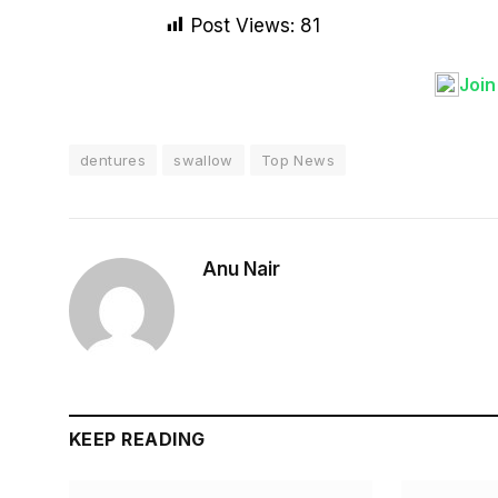
Post Views:
81
Joi
dentures
swallow
Top News
Anu Nair
KEEP READING