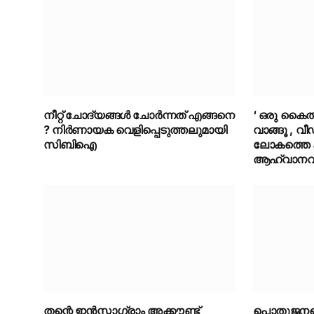
നീറ്റ് ചോദ്യങ്ങൾ ചോർന്നത് എങ്ങനെ
‘ ഒരു കൈത്ത
? നിർണായക വെളിപ്പെടുത്തലുമായി
വാങ്ങൂ , വീ
സിബിഐ
ലോകത്തെ കാ
ആഹ്വാനവുമ
തന്റെ ഇൻസ്റ്റാഗ്രാം അക്കൗണ്ട്
പൊതുജനങ്ങള