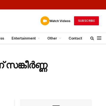
Watch Videos
SUBSCRIBE
ess
Entertainment
Other
Contact
് സങ്കീർണ്ണ