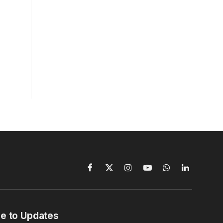
Facebook
X
Instagram
YouTube
WhatsApp
LinkedIn
(Twitter)
e to Updates