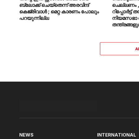
ബ്ലോക്ക് ചെയ്തെന്ന് അരവിന്ദ്
ചെല്ലണം 
കെജ്‌രിവാൾ ; മെറ്റ കാരണം പോലും
റിപ്പോർട്ട്
പറയുന്നില്ല
നിയമസഭാ ത
തന്ത്രങ്ങള
A
NEWS
INTERNATIONAL