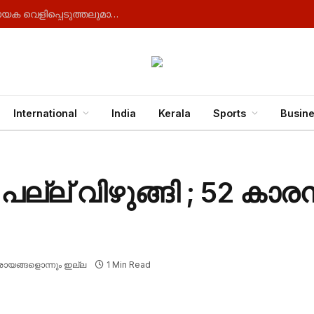
നീറ്റ് ചോദ്യങ്ങൾ ചോർന്നത് എങ്ങനെ ? നിർണായക വെളിപ്പെടുത്തലുമായി സിബിഐ
International
India
Kerala
Sports
Busin
ല്ല് വിഴുങ്ങി ; 52 കാരന
രായങ്ങളൊന്നും ഇല്ല
1 Min Read