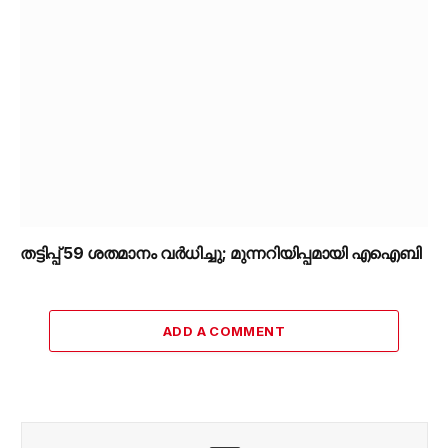
തട്ടിപ്പ് 59 ശതമാനം വർധിച്ചു; മുന്നറിയിപ്പമായി എഐബി
ADD A COMMENT