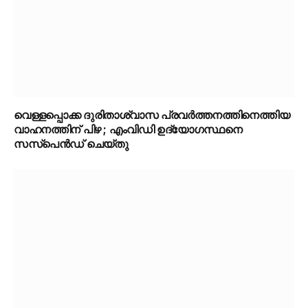
വെള്ളപ്പൊക്ക ദുരിതാശ്വാസ പ്രവർത്തനത്തിനെത്തിയ
വാഹനത്തിന് പിഴ ; എംവിഡി ഉദ്യോഗസ്ഥനെ
സസ്‌പെൻഡ് ചെയ്തു