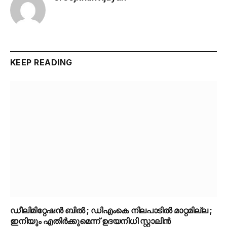
KEEP READING
ഡീലിമിറ്റേഷൻ ബിൽ ; ഡിഎംകെ നിലപാടിൽ മാറ്റമില്ല ;
ഇനിയും എതിർക്കുമെന്ന് ഉദയനിധി സ്റ്റാലിൻ