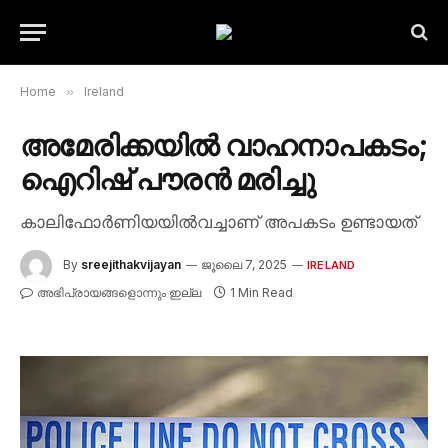
Home
»
Ireland
അമേരിക്കയിൽ വാഹനാപകടം;
ഐറിഷ് പൗരൻ മരിച്ചു
കാലിഫോർണിയയിൽവച്ചാണ് അപകടം ഉണ്ടായത്
By
sreejithakvijayan
ജൂലൈ 7, 2025
IRELAND
അഭിപ്രായങ്ങളൊന്നും ഇല്ല
1 Min Read