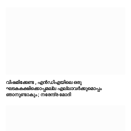
വിഷമിക്കേണ്ട , എൻ‌ഡി‌എയിലെ ഒരു
ഘടകകക്ഷിക്കൊപ്പമല്ല എല്ലാവർക്കുമൊപ്പം
ഞാനുണ്ടാകും ; നരേന്ദ്ര മോദി