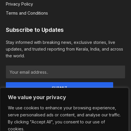
Privacy Policy
Terms and Conditions
Subscribe to Updates
Stay informed with breaking news, exclusive stories, live
updates, and trusted reporting from Kerala, India, and across
the world.
We value your privacy
By signing up, you agree to the our terms and our
Privacy Policy agreement.
We use cookies to enhance your browsing experience,
serve personalised ads or content, and analyse our traffic.
By clicking "Accept All", you consent to our use of
cookies.