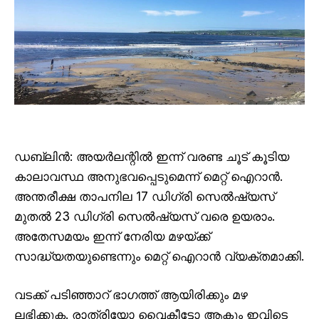
ഡബ്ലിൻ: അയർലന്റിൽ ഇന്ന് വരണ്ട ചൂട് കൂടിയ
കാലാവസ്ഥ അനുഭവപ്പെടുമെന്ന് മെറ്റ് ഐറാൻ.
അന്തരീക്ഷ താപനില 17 ഡിഗ്രി സെൽഷ്യസ്
മുതൽ 23 ഡിഗ്രി സെൽഷ്യസ് വരെ ഉയരാം.
അതേസമയം ഇന്ന് നേരിയ മഴയ്ക്ക്
സാദ്ധ്യതയുണ്ടെന്നും മെറ്റ് ഐറാൻ വ്യക്തമാക്കി.
വടക്ക് പടിഞ്ഞാറ് ഭാഗത്ത് ആയിരിക്കും മഴ
ലഭിക്കുക. രാത്രിയോ വൈകീട്ടോ ആകും ഇവിടെ