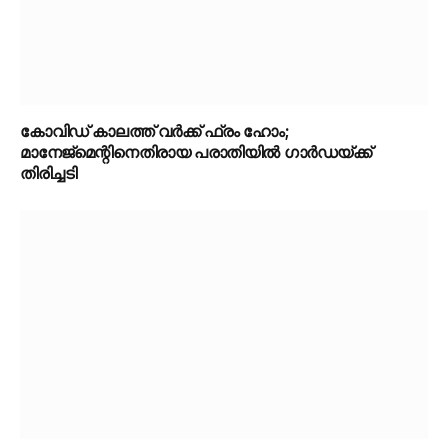
കോവിഡ് കാലത്ത് വർക്ക് ഫ്രം ഹോം;
മാനേജ്‌മെന്റിനെതിരായ പരാതിയിൽ ഗാർഡയ്ക്ക്
തിരിച്ചടി