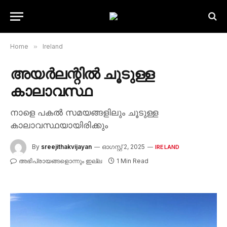
Home
»
Ireland
അയർലന്റിൽ ചൂടുള്ള
കാലാവസ്ഥ
നാളെ പകൽ സമയങ്ങളിലും ചൂടുള്ള
കാലാവസ്ഥയായിരിക്കും
By
sreejithakvijayan
ഓഗസ്റ്റ്‌ 2, 2025
IRELAND
അഭിപ്രായങ്ങളൊന്നും ഇല്ല
1 Min Read