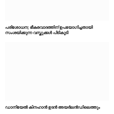
പരിശോധന; ഭീകരവാദത്തിന് ഉപയോഗിച്ചതായി
സംശയിക്കുന്ന വസ്തുക്കൾ പിടികൂടി
ഡാനിയേൽ കിനഹാൻ ഉടൻ അയർലൻഡിലെത്തും