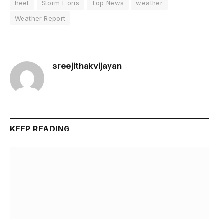
heet
Storm Floris
Top News
weather
Weather Report
sreejithakvijayan
KEEP READING