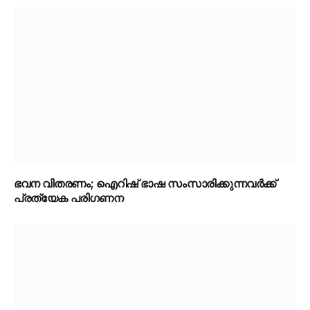
ഭവന വിതരണം; ഐറിഷ് ഭാഷ സംസാരിക്കുന്നവർക്ക്
പ്രത്യേക പരിഗണന