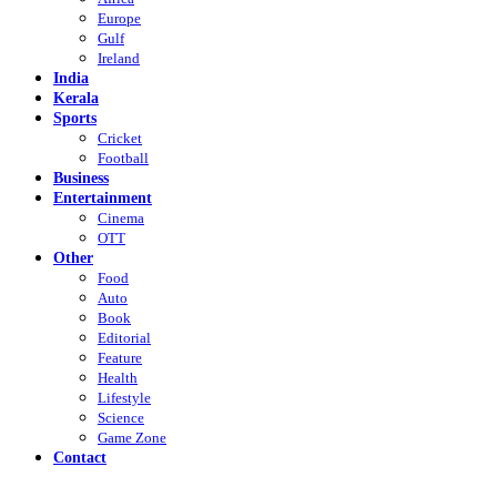
Europe
Gulf
Ireland
India
Kerala
Sports
Cricket
Football
Business
Entertainment
Cinema
OTT
Other
Food
Auto
Book
Editorial
Feature
Health
Lifestyle
Science
Game Zone
Contact