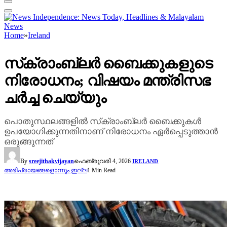
Home
»
Ireland
സ്‌ക്രാംബ്ലർ ബൈക്കുകളുടെ
നിരോധനം; വിഷയം മന്ത്രിസഭ
ചർച്ച ചെയ്യും
പൊതുസ്ഥലങ്ങളിൽ സ്‌ക്രാംബ്ലർ ബൈക്കുകൾ
ഉപയോഗിക്കുന്നതിനാണ് നിരോധനം ഏർപ്പെടുത്താൻ
ഒരുങ്ങുന്നത്
By
sreejithakvijayan
ഫെബ്രുവരി 4, 2026
IRELAND
അഭിപ്രായങ്ങളൊന്നും ഇല്ല
1 Min Read