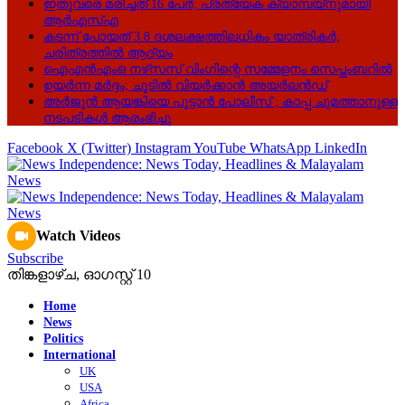
ഇതുവരെ മരിച്ചത് 16 പേർ; പ്രത്യേക ക്യാമ്പയ്‌നുമായി
ആർഎസ്എ
കടന്ന് പോയത് 3.8 ദശലക്ഷത്തിലധികം യാത്രികർ;
ചരിത്രത്തിൽ ആദ്യം
ഐഎൻഎംഒ നഴ്‌സസ് വിംഗിന്റെ സമ്മേളനം സെപ്തംബറിൽ
ഉയർന്ന മർദ്ദം; ചൂടിൽ വിയർക്കാൻ അയർലൻഡ്
അർജുൻ ആയങ്കിയെ പൂട്ടാൻ പോലീസ് ; കാപ്പ ചുമത്താനുള്ള
നടപടികൾ ആരംഭിച്ചു
Facebook
X (Twitter)
Instagram
YouTube
WhatsApp
LinkedIn
Watch Videos
Subscribe
തിങ്കളാഴ്‌ച, ഓഗസ്റ്റ്‌ 10
Home
News
Politics
International
UK
USA
Africa