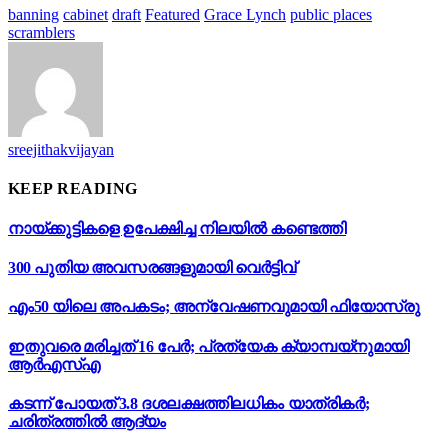
banning
cabinet
draft
Featured
Grace Lynch
public places
scramblers
sreejithakvijayan
KEEP READING
നായ്ക്കുട്ടികളെ ഉപേക്ഷിച്ച നിലയിൽ കണ്ടെത്തി
300 പുതിയ അവസരങ്ങളുമായി വെർട്ടിവ്
എം50 യിലെ അപകടം; അന്വേഷണവുമായി ഫിയോസ്രു
ഇതുവരെ മരിച്ചത് 16 പേർ; പ്രത്യേക ക്യാമ്പയ്‌നുമായി
ആർഎസ്എ
കടന്ന് പോയത് 3.8 ദശലക്ഷത്തിലധികം യാത്രികർ;
ചരിത്രത്തിൽ ആദ്യം