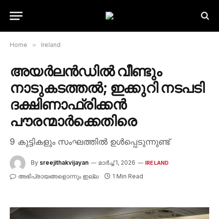
Home
»
Ireland
അയർലൻഡിൽ വീണ്ടും
നാടുകടത്തൽ; ഇക്കുറി നടപടി
ദക്ഷിണാഫ്രിക്കൻ
പൗരന്മാർക്കെതിരെ
9 കുട്ടികളും സംഘത്തിൽ ഉൾപ്പെടുന്നുണ്ട്
By
sreejithakvijayan
മാർച്ച്‌ 1, 2026
IRELAND
അഭിപ്രായങ്ങളൊന്നും ഇല്ല
1 Min Read