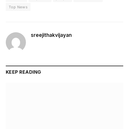
Top News
sreejithakvijayan
KEEP READING