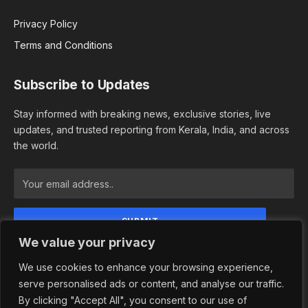
Privacy Policy
Terms and Conditions
Subscribe to Updates
Stay informed with breaking news, exclusive stories, live
updates, and trusted reporting from Kerala, India, and across
the world.
We value your privacy
By signing up, you agree to the our terms and our
Privacy Policy agreement.
We use cookies to enhance your browsing experience,
serve personalised ads or content, and analyse our traffic.
By clicking "Accept All", you consent to our use of