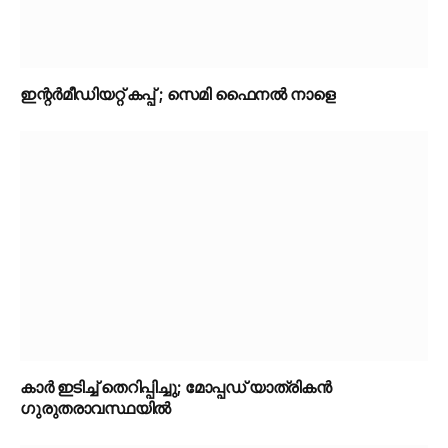
ഇന്റർമീഡിയറ്റ് കപ്പ് ; സെമി ഫൈനൽ നാളെ
കാർ ഇടിച്ച് തെറിപ്പിച്ചു; മോപ്പഡ് യാത്രികൻ
ഗുരുതരാവസ്ഥയിൽ