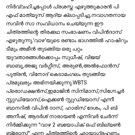
നിർവ്വഹിച്ചപ്പോൾ പ്രശസ്ത എഴുത്തുകാരൻ പി
എഫ് മാത്യൂസ് ആദ്യ ക്ലാപ്പടിച്ചു.നവാഗതനായ
സവിന്‍ സാ സംവിധാനം ചെയ്യുന്ന ഈ
ചിത്രത്തിന്റെ തിരക്കഥ സംഭാഷണം വിപിന്‍ദാസ്
എഴുതുന്നു.’വാഴ’യുടെ രണ്ടാം ഭാഗത്തിൽ ഹാഷിറും
ടീമും അമീൻ തുടങ്ങിയ ഒരു പറ്റം
യുവതാരങ്ങൾക്കൊപ്പം സുധീഷ്, വിജയ്
ബാബു,അജു വർഗ്ഗീസ്, അരുൺ,അൽഫോൻസ്
പുത്രൻ, വിനോദ് കെടാമംഗലം തുടങ്ങിയ
പ്രമുഖരും അഭിനയിക്കുന്നു.WBTS
പ്രൊഡക്ഷൻസ്,ഇമാജിന്‍ സിനിമാസ്,സിഗ്നേച്ചർ
സ്റ്റുഡിയോസ്,ഐക്കൺ സ്റ്റുഡിയോസ് എന്നീ
ബാനറില്‍ വിപിന്‍ ദാസ്, ഹാരിസ് ദേശം, പി ബി
അനീഷ്, ആദര്‍ശ് നാരായണ്‍ എന്നിവര്‍ ചേര്‍ന്ന്
നിർമ്മിക്കുന്ന “വാഴ 2 ബയോപിക് ഒഫ് ബില്യണ്‍
ബ്രോസ്” എന്ന ചിത്രത്തിന്റെ ഛായാഗ്രഹണം