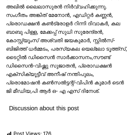
അഖിൽ ലൈലാസുരൻ നിര്‍വ്വഹിക്കുന്നു.
സംഗീതം അങ്കിത് മേനോന്‍, എഡിറ്റര്‍ കണ്ണന്‍,
പ്രൊഡക്ഷന്‍ കണ്‍ട്രോളര്‍ റിന്നി ദിവാകര്‍, കല
ബാബു പിള്ള, മേക്കപ്പ് സുധി സുരേന്ദ്രന്‍,
കോസ്റ്റ്യൂംസ് അശ്വതി ജയകുമാര്‍, സ്റ്റില്‍സ്-
ബിജിത്ത് ധർമ്മടം, പരസ്യകല യെല്ലോ ടൂത്ത്‌സ്,
ടൈറ്റില്‍ ഡിസൈന്‍ സാര്‍ക്കാസനം,സൗണ്ട്
ഡിസൈൻ-വിഷ്ണു സുജാതൻ, പ്രൊഡക്ഷന്‍
എക്‌സിക്യൂട്ടീവ് അനീഷ് നന്തിപുലം,
പ്രൊമോഷൻ കൺസൽട്ടന്റ്-വിപിൻ കുമാർ ടെൻ
ജി മീഡിയ,പി ആര്‍ ഒ- എ എസ് ദിനേശ്.
Discussion about this post
Post Views:
176