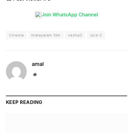
Join WhatsApp Channel
Cinema
malayalam film
vazha2
വാഴ-2
amal
Website
KEEP READING