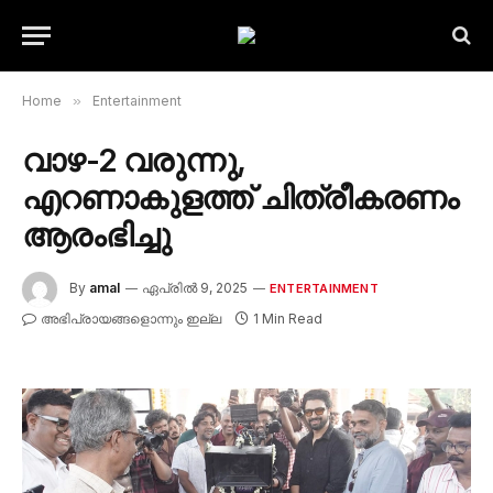
Home
»
Entertainment
വാഴ-2 വരുന്നു,
എറണാകുളത്ത് ചിത്രീകരണം
ആരംഭിച്ചു
By
amal
ഏപ്രിൽ 9, 2025
ENTERTAINMENT
അഭിപ്രായങ്ങളൊന്നും ഇല്ല
1 Min Read