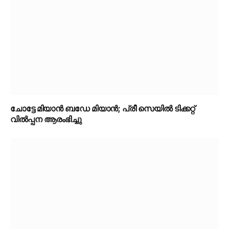
ചോട്ടേ മിയാൻ ബഡേ മിയാൻ; പ്രീ സെയിൽ ടിക്കറ്റ്
വിൽപ്പന ആരംഭിച്ചു