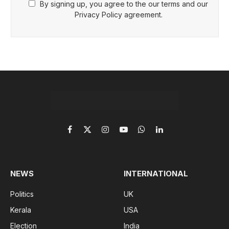
By signing up, you agree to the our terms and our
Privacy Policy agreement.
Facebook
X
Instagram
YouTube
WhatsApp
LinkedIn
(Twitter)
NEWS
INTERNATIONAL
Politics
UK
Kerala
USA
Election
India