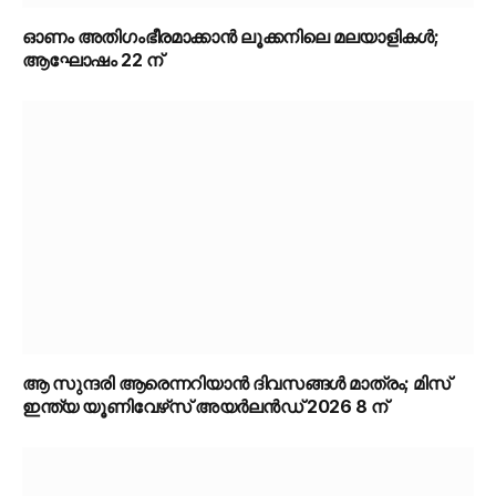
ഓണം അതിഗംഭീരമാക്കാൻ ലൂക്കനിലെ മലയാളികൾ;
ആഘോഷം 22 ന്
ആ സുന്ദരി ആരെന്നറിയാൻ ദിവസങ്ങൾ മാത്രം; മിസ്
ഇന്ത്യ യൂണിവേഴ്‌സ് അയർലൻഡ് 2026 8 ന്