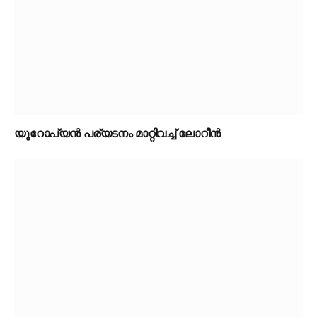
യൂറോപ്യൻ പര്യടനം മാറ്റിവച്ച് ലോറീൻ