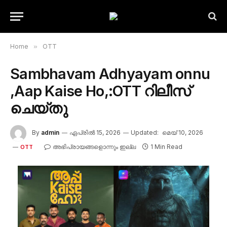
Home
»
OTT
Sambhavam Adhyayam onnu
,Aap Kaise Ho,:OTT റിലീസ്
ചെയ്തു
By
admin
ഏപ്രിൽ 15, 2026
Updated:
മെയ്‌ 10, 2026
അഭിപ്രായങ്ങളൊന്നും ഇല്ല
1 Min Read
OTT