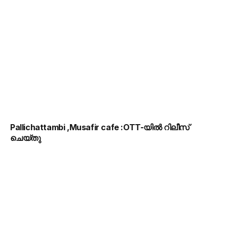
Pallichattambi ,Musafir cafe :OTT-യിൽ റിലീസ്
ചെയ്തു