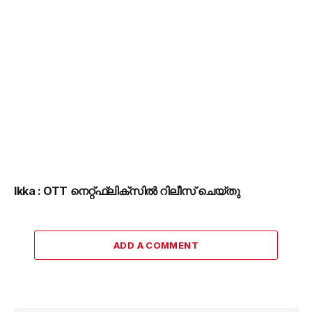
Ikka : OTT നെറ്റ്ഫ്ലിക്സിൽ റിലീസ് ചെയ്തു
ADD A COMMENT