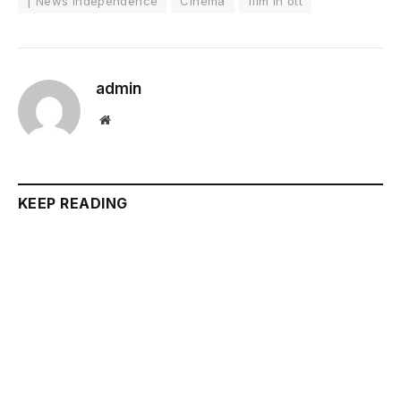
| News Independence
Cinema
film in ott
admin
Website
KEEP READING