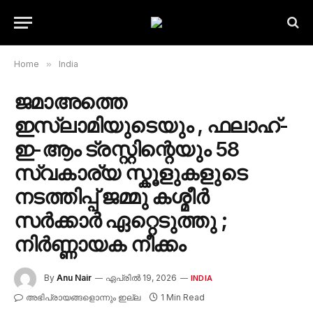
Home
»
India
ജമാഅത്തെ
ഇസ്ലാമിയുടെയും , ഫലാഹ്-
ഇ-ആം ട്രസ്റ്റിന്റെയും 58
സ്വകാര്യ സ്കൂളുകളുടെ
നടത്തിപ്പ് ജമ്മു കശ്മീർ
സർക്കാർ ഏറ്റെടുത്തു ;
നിർണ്ണായക നീക്കം
By
Anu Nair
ഏപ്രിൽ 19, 2026
INDIA
അഭിപ്രായങ്ങളൊന്നും ഇല്ല
1 Min Read