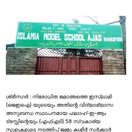
ശ്രീനഗർ : നിരോധിത ജമാഅത്തെ ഇസ്ലാമി
(ജെഇഐ) യുടെയും അതിന്റെ വിദ്യാഭ്യാസ
അനുബന്ധ സ്ഥാപനമായ ഫലാഹ്-ഇ-ആം
ട്രസ്റ്റിന്റെയും (എഫ്എടി) 58 സ്വകാര്യ
സ്കൂളുകളുടെ നടത്തിപ്പ് ജമ്മു കശ്മീർ സർക്കാർ