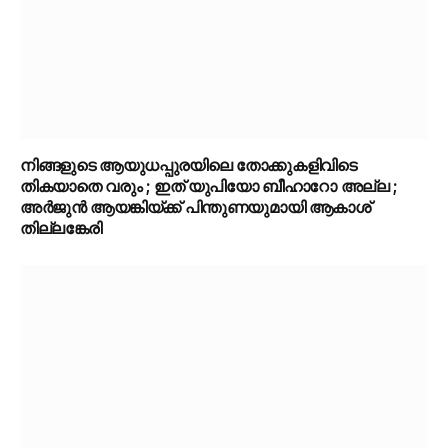
നിങ്ങളുടെ ആയുധപ്പുരയിലെ തോക്കുകളിവിടെ
തികയാതെ വരും ; ഇത് യുപിയോ ബീഹാറോ അല്ല ;
അർജുൻ ആയങ്കിയ്ക്ക് പിന്തുണയുമായി ആകാശ്
തില്ലങ്കേരി