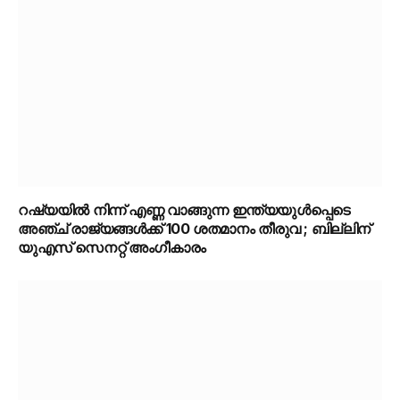
റഷ്യയിൽ നിന്ന് എണ്ണ വാങ്ങുന്ന ഇന്ത്യയുൾപ്പെടെ
അഞ്ച് രാജ്യങ്ങൾക്ക് 100 ശതമാനം തീരുവ ; ബില്ലിന്
യുഎസ് സെനറ്റ് അംഗീകാരം