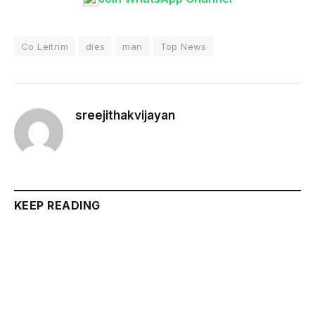
Co Leitrim
dies
man
Top News
sreejithakvijayan
KEEP READING