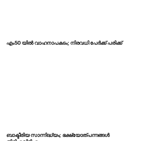
എം50 യിൽ വാഹനാപകടം; നിരവധി പേർക്ക് പരിക്ക്
ബാക്ടീരിയ സാന്നിദ്ധ്യം; ഭക്ഷ്യോത്പന്നങ്ങൾ