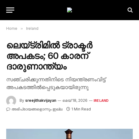
Home
»
Ireland
ലെയ്ട്രിമിൽ ട്രാക്ടർ
അപകടം; 60 കാരന്
ദാരുണാന്ത്യം
സഞ്ചരിക്കുന്നതിനിടെ നിയന്ത്രണംവിട്ട്
അപകടത്തിൽപ്പെടുകയായിരുന്നു
By
sreejithakvijayan
മെയ്‌ 18, 2026
IRELAND
അഭിപ്രായങ്ങളൊന്നും ഇല്ല
1 Min Read