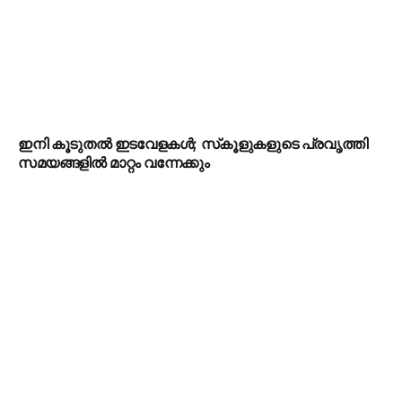
ഇനി കൂടുതൽ ഇടവേളകൾ; സ്‌കൂളുകളുടെ പ്രവൃത്തി
സമയങ്ങളിൽ മാറ്റം വന്നേക്കും