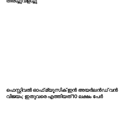
തിരിച്ചുവിളിച്ചു
ഫെസ്റ്റിവൽ ഓഫ് മ്യൂസിക് ഇൻ അയർലൻഡ് വൻ
വിജയം; ഇതുവരെ എത്തിയത് 10 ലക്ഷം പേർ