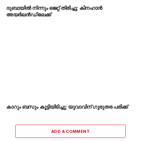
ദുബായിൽ നിന്നും ജെറ്റ് തിരിച്ചു; കിനഹാൻ
അയർലൻഡിലേക്ക്
കാറും ബസും കൂട്ടിയിടിച്ചു; യുവാവിന് ഗുരുതര പരിക്ക്
ADD A COMMENT