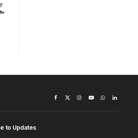
്
ശം
Facebook
X
Instagram
YouTube
WhatsApp
LinkedIn
(Twitter)
e to Updates