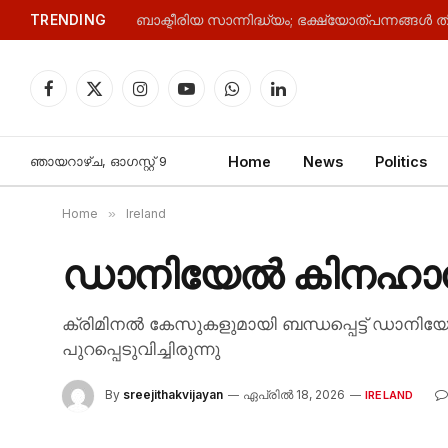
TRENDING
ബാക്ടീരിയ സാന്നിദ്ധ്യം; ഭക്ഷ്യോത്പന്നങ്ങൾ തിരി
Facebook
X
Instagram
YouTube
WhatsApp
LinkedIn
(Twitter)
ഞായറാഴ്‌ച, ഓഗസ്റ്റ്‌ 9
Home
News
Politics
Home
»
Ireland
ഡാനിയേൽ കിനഹാൻ 
ക്രിമിനൽ കേസുകളുമായി ബന്ധപ്പെട്ട് ഡാനി
പുറപ്പെടുവിച്ചിരുന്നു
By
sreejithakvijayan
ഏപ്രിൽ 18, 2026
IRELAND