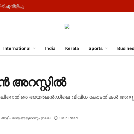
ച്ചുവിളിച്ചു
International
India
Kerala
Sports
Busine
അറസ്റ്റിൽ
യേലിനെതിരെ അയർലൻഡിലെ വിവിധ കോടതികൾ അറസ്റ്റ് 
അഭിപ്രായങ്ങളൊന്നും ഇല്ല
1 Min Read