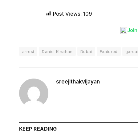
Post Views:
109
Joi
arrest
Daniel Kinahan
Dubai
Featured
garda
sreejithakvijayan
KEEP READING