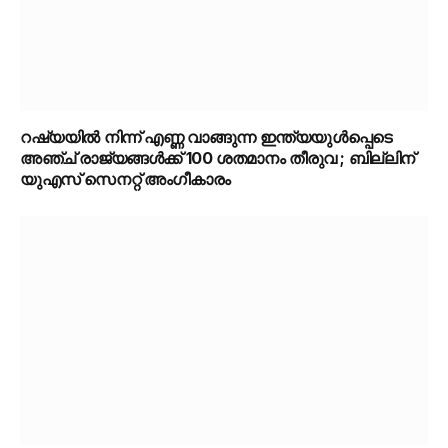
റഷ്യയിൽ നിന്ന് എണ്ണ വാങ്ങുന്ന ഇന്ത്യയുൾപ്പെടെ
അഞ്ച് രാജ്യങ്ങൾക്ക് 100 ശതമാനം തീരുവ ; ബില്ലിന്
യുഎസ് സെനറ്റ് അംഗീകാരം