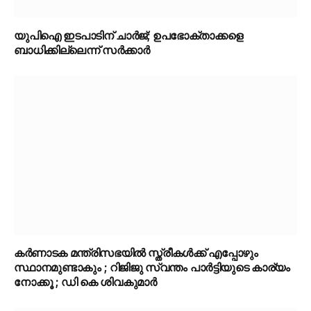
യുപിഐ ഇടപാടിന് ചാര്‍ജ്; ഉപഭോക്താക്കളെ
ബാധിക്കില്ലെന്ന് സർക്കാർ
കർണാടക മന്ത്രിസഭയിൽ സ്ത്രീകൾക്ക് എപ്പോഴും
സ്ഥാനമുണ്ടാകും ; റിജിജു സ്വന്തം പാർട്ടിയുടെ കാര്യം
നോക്കൂ ; ഡി കെ ശിവകുമാർ