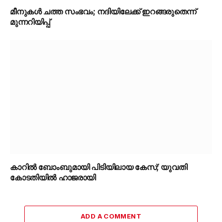
മീനുകൾ ചത്ത സംഭവം; നദിയിലേക്ക് ഇറങ്ങരുതെന്ന്
മുന്നറിയിപ്പ്
കാറിൽ ബോംബുമായി പിടിയിലായ കേസ്; യുവതി
കോടതിയിൽ ഹാജരായി
ADD A COMMENT