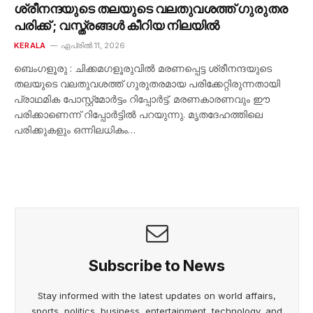
ശ്രീനന്ദയുടെ തലയുടെ വലതുവശത്ത് ഗുരുതര
പരിക്ക് ; വസ്ത്രങ്ങൾ കീറിയ നിലയിൽ
KERALA
ഏപ്രിൽ 11, 2026
ബെംഗളൂരു : ചിക്കമഗളൂരുവിൽ മരണപ്പെട്ട ശ്രീനന്ദയുടെ
തലയുടെ വലതുവശത്ത് ഗുരുതരമായ പരിക്കേറ്റിരുന്നതായി
പ്രാഥമിക പോസ്റ്റ്‌മോർട്ടം റിപ്പോർട്ട്. മരണകാരണവും ഈ
പരിക്കാണെന്ന് റിപ്പോർട്ടിൽ പറയുന്നു. മൃതദേഹത്തിലെ
പരിക്കുകളും ഒന്നിലധികം…
Subscribe to News
Stay informed with the latest updates on world affairs,
sports, politics, business, entertainment, technology, and