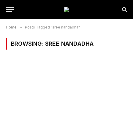
Home
»
Posts Tagged "sree nandadha"
BROWSING:
SREE NANDADHA