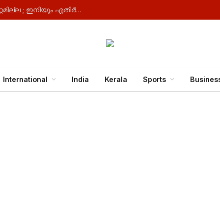
ഡീലിമിറ്റേഷൻ ബിൽ ; ഡിഎംകെ നിലപാടിൽ മാറ്റമില്ല ; ഇനിയും എതിർക്കുമെന്ന് ഉദയനിധി സ്റ്റാലിൻ
International
India
Kerala
Sports
Busines