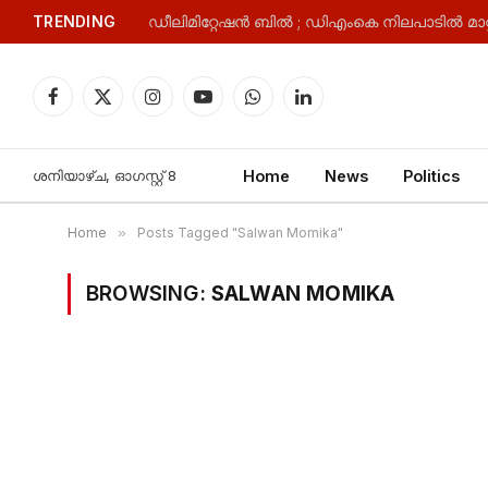
TRENDING
Facebook
X
Instagram
YouTube
WhatsApp
LinkedIn
(Twitter)
ശനിയാഴ്‌ച, ഓഗസ്റ്റ്‌ 8
Home
News
Politics
Home
»
Posts Tagged "Salwan Momika"
BROWSING:
SALWAN MOMIKA