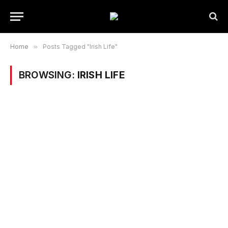
Home
»
Posts Tagged "Irish Life"
BROWSING:
IRISH LIFE