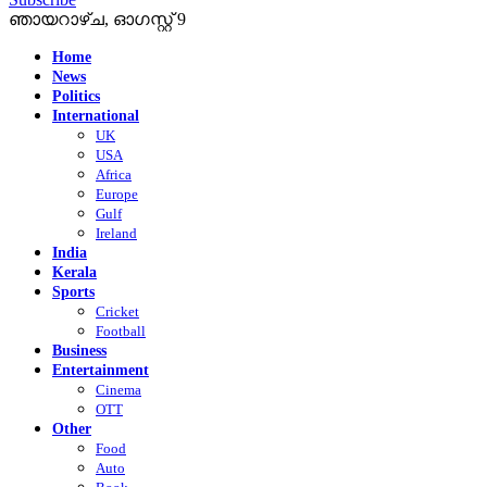
ഞായറാഴ്‌ച, ഓഗസ്റ്റ്‌ 9
Home
News
Politics
International
UK
USA
Africa
Europe
Gulf
Ireland
India
Kerala
Sports
Cricket
Football
Business
Entertainment
Cinema
OTT
Other
Food
Auto