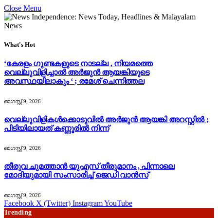
Close Menu
What's Hot
‘കേരളം ഗുണ്ടകളുടെ നാടല്ല , നിയമത്തെ
വെല്ലുവിളിച്ചാൽ അർജുൻ ആയങ്കിയുടെ
അവസ്ഥയിലാകും ‘ ; രമേശ് ചെന്നിത്തല
ഓഗസ്റ്റ്‌ 9, 2026
വെല്ലുവിളികൾക്കൊടുവിൽ അർജുൻ ആയങ്കി അറസ്റ്റിൽ ;
പിടിയിലായത് കണ്ണൂരിൽ നിന്ന്
ഓഗസ്റ്റ്‌ 9, 2026
തീരുവ ചുമത്താൻ യുഎസ് തീരുമാനം , പിന്നാലെ
മോദിയുമായി സംസാരിച്ച് ജെഡി വാൻസ്
ഓഗസ്റ്റ്‌ 9, 2026
Facebook
X (Twitter)
Instagram
YouTube
Trending