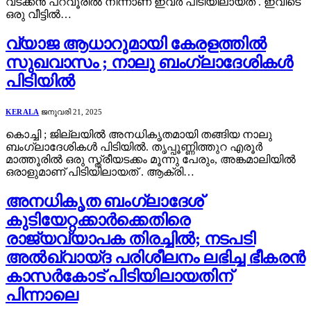
വടക്കൻ പറവൂരിൽ നിന്നാണ് ഇവർ പിടിയിലായത് . ഇവിടെ
ഒരു വീട്ടിൽ…
വ്യാജ ആധാറുമായി കേരളത്തിൽ
സുഖവാസം ; നാലു ബംഗ്ലാദേശികൾ
പിടിയിൽ
KERALA
ജനുവരി 21, 2025
കൊച്ചി ; ജില്ലയിൽ അനധികൃതമായി തങ്ങിയ നാലു
ബംഗ്ലാദേശികൾ പിടിയിൽ. തൃപ്പൂണ്ണിത്തുറ എരൂർ
മാത്തൂരിൽ ഒരു സ്ത്രീയടക്കം മൂന്നു പേരും, അങ്കമാലിയിൽ
ഒരാളുമാണ് പിടിയിലായത് . ആക്രി…
അനധികൃത ബംഗ്ലാദേശ്
കുടിയേറ്റക്കാർക്കെതിരെ
രാജ്യവ്യാപക തിരച്ചിൽ; നടപടി
അൽഖ്വായ്ദ പരിശീലനം ലഭിച്ച ഭീകരൻ
കാസർകോട് പിടിയിലായതിന്
പിന്നാലെ