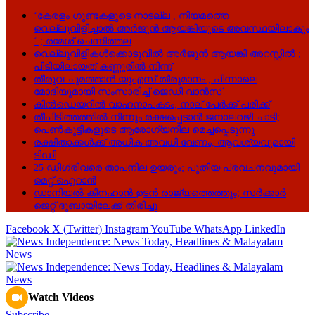
‘കേരളം ഗുണ്ടകളുടെ നാടല്ല , നിയമത്തെ
വെല്ലുവിളിച്ചാൽ അർജുൻ ആയങ്കിയുടെ അവസ്ഥയിലാകും
‘ ; രമേശ് ചെന്നിത്തല
വെല്ലുവിളികൾക്കൊടുവിൽ അർജുൻ ആയങ്കി അറസ്റ്റിൽ ;
പിടിയിലായത് കണ്ണൂരിൽ നിന്ന്
തീരുവ ചുമത്താൻ യുഎസ് തീരുമാനം , പിന്നാലെ
മോദിയുമായി സംസാരിച്ച് ജെഡി വാൻസ്
കിൽഡെയറിൽ വാഹനാപകടം; നാല് പേർക്ക് പരിക്ക്
തീപിടിത്തത്തിൽ നിന്നും രക്ഷപ്പെടാൻ ജനാലവഴി ചാടി;
പെൺകുട്ടികളുടെ ആരോഗ്യനില മെച്ചപ്പെടുന്നു
രക്ഷിതാക്കൾക്ക് അധിക അവധി വേണം; ആവശ്യവുമായി
ടിഡി
25 ഡിഗ്രിവരെ താപനില ഉയരും; പുതിയ പ്രവചനവുമായി
മെറ്റ് ഐറാൻ
ഡാനിയൽ കിനഹാൻ ഉടൻ രാജ്യത്തെത്തും; സർക്കാർ
ജെറ്റ് ദുബായിലേക്ക് തിരിച്ചു
Facebook
X (Twitter)
Instagram
YouTube
WhatsApp
LinkedIn
Watch Videos
Subscribe