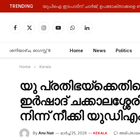
TRENDING
യുപിഐ ഇടപാടിന് ചാര്‍ജ്; ഉപഭോക്താക്കളെ ബാ
Facebook
X
Instagram
YouTube
WhatsApp
LinkedIn
(Twitter)
ശനിയാഴ്‌ച, ഓഗസ്റ്റ്‌ 8
Home
News
Politics
Home
»
Kerala
യു പ്രതിഭയ്‌ക്കെ
ഇർഷാദ് ചക്കാലശ്ശ
നിന്ന് നീക്കി യുഡിഎ
By
Anu Nair
മാർച്ച്‌ 25, 2026
അഭിപ്രായങ
KERALA