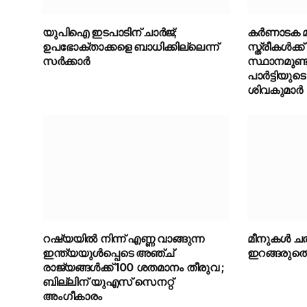
യുപിഐ ഇടപാടിന് ചാര്‍ജ്;
കർണാടക മ
ഉപഭോക്താക്കളെ ബാധിക്കില്ലെന്ന്
സ്ത്രീകൾക്ക
സർക്കാർ
സ്ഥാനമുണ്ട
പാർട്ടിയുട
ശിവകുമാർ
റഷ്യയിൽ നിന്ന് എണ്ണ വാങ്ങുന്ന
മീനുകൾ ചത
ഇന്ത്യയുൾപ്പെടെ അഞ്ച്
ഇറങ്ങരുതെന്ന
രാജ്യങ്ങൾക്ക് 100 ശതമാനം തീരുവ ;
ബില്ലിന് യുഎസ് സെനറ്റ്
അംഗീകാരം