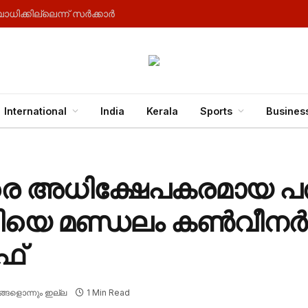
ധിക്കില്ലെന്ന് സർക്കാർ
International
India
Kerala
Sports
Busines
തിരെ അധിക്ഷേപകരമായ പ
േരിയെ മണ്ഡലം കൺവീനർ 
ഫ്
്ങളൊന്നും ഇല്ല
1 Min Read