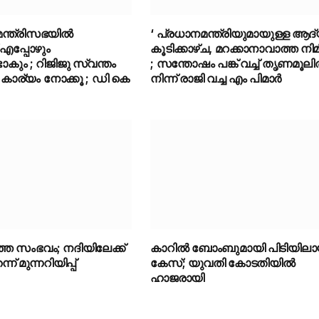
ന്ത്രിസഭയിൽ
‘ പ്രധാനമന്ത്രിയുമായുള്ള ആദ
് എപ്പോഴും
കൂടിക്കാഴ്ച, മറക്കാനാവാത്ത നി
ാകും ; റിജിജു സ്വന്തം
; സന്തോഷം പങ്ക് വച്ച് തൃണമൂല
െ കാര്യം നോക്കൂ ; ഡി കെ
നിന്ന് രാജി വച്ച എം പിമാർ
്ത സംഭവം; നദിയിലേക്ക്
കാറിൽ ബോംബുമായി പിടിയില
് മുന്നറിയിപ്പ്
കേസ്; യുവതി കോടതിയിൽ
ഹാജരായി