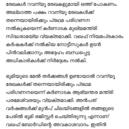
രേഖകൾ റവന്യൂ രേഖകളുമായി ഒത്ത് പോകണം.
അല്ലാത്ത പക്ഷം റവന്യൂ രേഖകൾക്ക്
തന്നെയായിരിക്കും പ്രഥമ പരിഗണന
നൽകുകയെന്ന് കർണാടക മുഖ്യമന്ത്രി
സിദ്ധരാമയ്യ വ്യക്തമാക്കി. വഖഫ് നിയമപ്രകാരം
കർഷകർക്ക് നൽകിയ നോട്ടീസുകൾ ഉടൻ
പിൻവലിക്കാനും അദ്ദേഹം ബന്ധപ്പെട്ട
അധികാരികൾക്ക് നിർദ്ദേശം നൽകി.
ഭൂമിയുടെ മേൽ തർക്കങ്ങൾ ഉണ്ടായാൽ റവന്യൂ
രേഖകൾക്ക് തന്നെയായിരിക്കും പ്രഥമ
പരിഗണനയെന്ന് കർണാടക ആഭ്യന്തര മന്ത്രി
പരമേശ്വരയും വ്യക്തമാക്കി. അൻപത്
വർഷങ്ങൾക്ക് മുൻപ് ചിലയിടങ്ങളിൽ തങ്ങളുടെ
പേരിൽ ഭൂമി രജിസ്റ്റർ ചെയ്തിരുന്നു എന്നാണ്
വഖഫ് ബോർഡിന്റെ അവകാശവാദം. ഇതിൻ