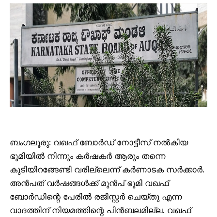
ബംഗലൂരു: വഖഫ് ബോർഡ് നോട്ടീസ് നൽകിയ
ഭൂമിയിൽ നിന്നും കർഷകർ ആരും തന്നെ
കുടിയിറങ്ങേണ്ടി വരില്ലെന്ന് കർണാടക സർക്കാർ.
അൻപത് വർഷങ്ങൾക്ക് മുൻപ് ഭൂമി വഖഫ്
ബോർഡിന്റെ പേരിൽ രജിസ്റ്റർ ചെയ്തു എന്ന
വാദത്തിന് നിയമത്തിന്റെ പിൻബലമില്ല. വഖഫ്