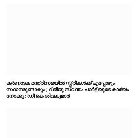
കർണാടക മന്ത്രിസഭയിൽ സ്ത്രീകൾക്ക് എപ്പോഴും
സ്ഥാനമുണ്ടാകും ; റിജിജു സ്വന്തം പാർട്ടിയുടെ കാര്യം
നോക്കൂ ; ഡി കെ ശിവകുമാർ