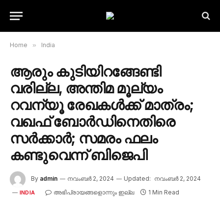
Home
»
India
ആരും കുടിയിറങ്ങേണ്ടി
വരില്ല, അന്തിമ മൂല്യം
റവന്യൂ രേഖകൾക്ക് മാത്രം;
വഖഫ് ബോർഡിനെതിരെ
സർക്കാർ; സമരം ഫലം
കണ്ടുവെന്ന് ബിജെപി
By
admin
നവംബർ 2, 2024
Updated:
നവംബർ 2, 2024
അഭിപ്രായങ്ങളൊന്നും ഇല്ല
1 Min Read
INDIA