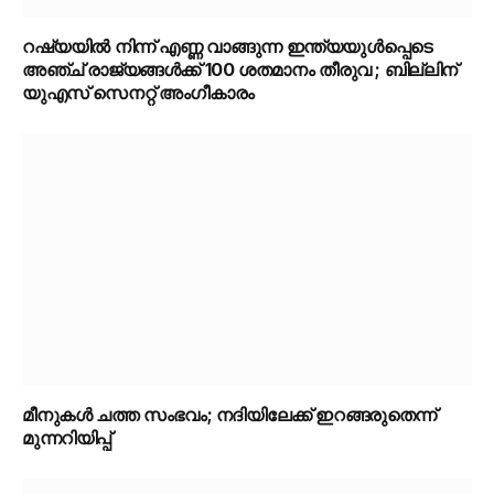
റഷ്യയിൽ നിന്ന് എണ്ണ വാങ്ങുന്ന ഇന്ത്യയുൾപ്പെടെ
അഞ്ച് രാജ്യങ്ങൾക്ക് 100 ശതമാനം തീരുവ ; ബില്ലിന്
യുഎസ് സെനറ്റ് അംഗീകാരം
മീനുകൾ ചത്ത സംഭവം; നദിയിലേക്ക് ഇറങ്ങരുതെന്ന്
മുന്നറിയിപ്പ്