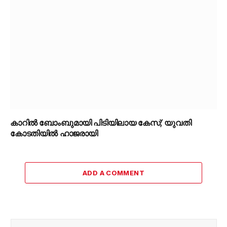
കാറിൽ ബോംബുമായി പിടിയിലായ കേസ്; യുവതി
കോടതിയിൽ ഹാജരായി
ADD A COMMENT