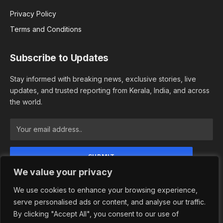
Privacy Policy
Terms and Conditions
Subscribe to Updates
Stay informed with breaking news, exclusive stories, live
updates, and trusted reporting from Kerala, India, and across
the world.
We value your privacy
By signing up, you agree to the our terms and our
Privacy Policy agreement.
We use cookies to enhance your browsing experience,
serve personalised ads or content, and analyse our traffic.
By clicking "Accept All", you consent to our use of