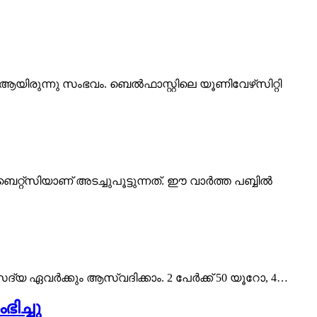
ആയിരുന്നു സംഭവം. ബെൽഫാസ്റ്റിലെ യൂണിവേഴ്‌സിറ്റി
ബെറ്റ്‌സിയാണ് അടച്ചുപൂട്ടുന്നത്. ഈ വാർത്ത പബ്ബിൽ
യ ഏവർക്കും ആസ്വദിക്കാം. 2 പേർക്ക് 50 യൂറോ, 4…
ിച്ചു