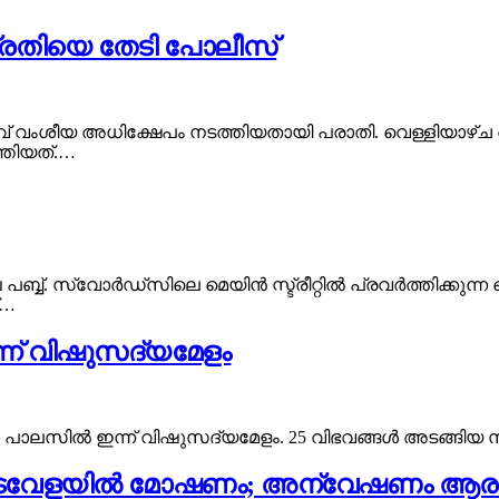
പ്രതിയെ തേടി പോലീസ്
ാവ് വംശീയ അധിക്ഷേപം നടത്തിയതായി പരാതി. വെള്ളിയാഴ്ച 
ത്തിയത്.…
ബ്ബ്. സ്വോർഡ്‌സിലെ മെയിൻ സ്ട്രീറ്റിൽ പ്രവർത്തിക്കുന്ന 
്…
ന്ന് വിഷുസദ്യമേളം
ാലസിൽ ഇന്ന് വിഷുസദ്യമേളം. 25 വിഭവങ്ങൾ അടങ്ങിയ സദ്
െ ഇടവേളയിൽ മോഷണം; അന്വേഷണം ആരംഭ