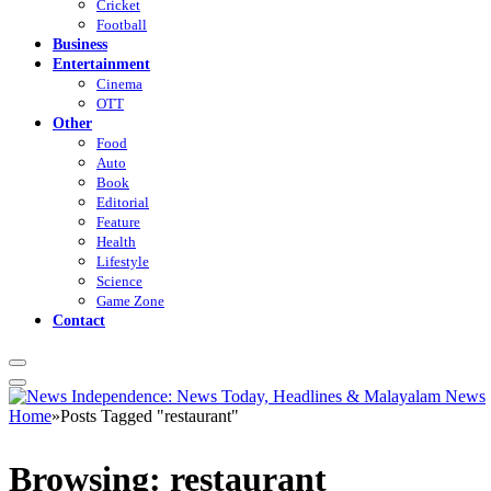
Cricket
Football
Business
Entertainment
Cinema
OTT
Other
Food
Auto
Book
Editorial
Feature
Health
Lifestyle
Science
Game Zone
Contact
Home
»
Posts Tagged "restaurant"
Browsing:
restaurant