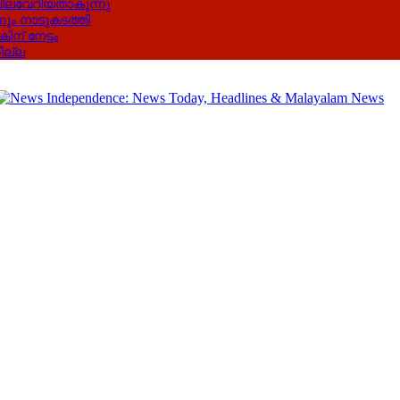
ലവേറിയതാകുന്നു
ും നാടുകടത്തി
ന് നേട്ടം
ില്ല