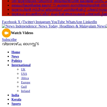
500 യൂറോയുടെ വർധനവ്; അയർലൻഡിൽ കോളേജ് പഠനം ചി
ലൈംഗികാതിക്രമ കേസ്; 75 കാരനെ ഓസ്‌ട്രേലിയയിൽ നിന്ന
യൂറോപ്യൻ സ്പീഡ് ക്യൂബിംഗ് ചാമ്പ്യൻഷിപ്പ്; പ്രഭവ് നായകി
യുവേഫ നേഷൻസ് ലീഗ്; ഐറിഷ് ആരാധകരെ പ്രവേശിപ്പിക്ക
Facebook
X (Twitter)
Instagram
YouTube
WhatsApp
LinkedIn
Watch Videos
Subscribe
വ്യാഴാഴ്‌ച, ഓഗസ്റ്റ്‌ 6
Home
News
Politics
International
UK
USA
Africa
Europe
Gulf
Ireland
India
Kerala
Sports