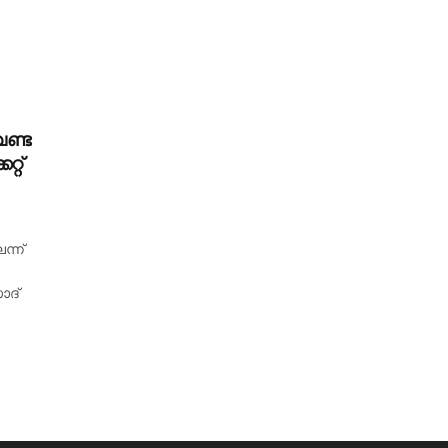
ണ്ട
്റ്
ന്ന്
ാദ്