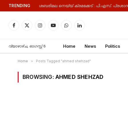
TRENDING
ശബരിമല നെയ്യ് ക്രമക്കേട് : പി.എസ്. പ്രശാന
Facebook
X
Instagram
YouTube
WhatsApp
LinkedIn
(Twitter)
വ്യാഴാഴ്‌ച, ഓഗസ്റ്റ്‌ 6
Home
News
Politics
Home
»
Posts Tagged "ahmed shehzad"
BROWSING:
AHMED SHEHZAD