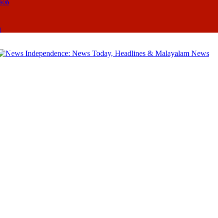
്ങൾ
ു