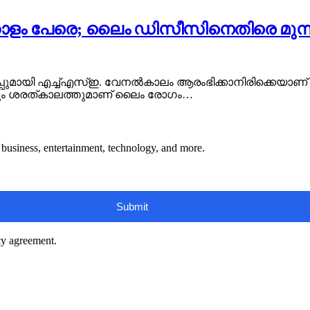
ോളം പേരെ; ലൈം ഡിസീസിനെതിരെ മുന്നറി
പ്പുമായി എച്ച്എസ്ഇ. വേനൽകാലം ആരംഭിക്കാനിരിക്കെയാണ് 
ലത്തും ശരത്കാലത്തുമാണ് ലൈം രോഗം…
s, business, entertainment, technology, and more.
cy agreement.