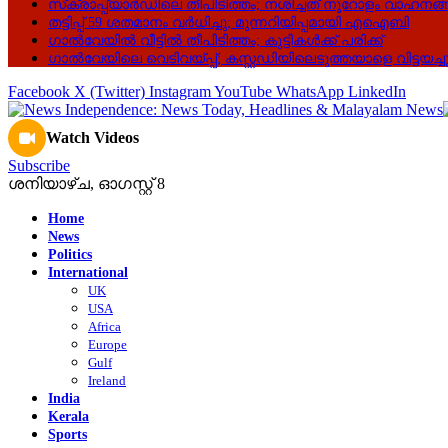
സ്‌ക്രാപ്പ്‌യാർഡിലെ തീപിടിത്തം; നശിച്ചത് നൂറോളം വാഹനങ
തട്ടിപ്പ് 59 ശതമാനം വർധിച്ചു; മുന്നറിയിപ്പമായി എഐബി
ഗാൽവേയിൽ വീട്ടിൽ തീപിടിത്തം; കുട്ടികൾക്ക് പരിക്ക്
ഗാൽവേയിലെ വെടിവയ്പ്പ്; കസ്റ്റഡിയിലെടുത്തയാളെ വിട്ടയച്ച
Facebook
X (Twitter)
Instagram
YouTube
WhatsApp
LinkedIn
Watch Videos
Subscribe
ശനിയാഴ്‌ച, ഓഗസ്റ്റ്‌ 8
Home
News
Politics
International
UK
USA
Africa
Europe
Gulf
Ireland
India
Kerala
Sports