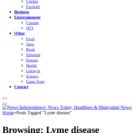
Cricket
Football
Business
Entertainment
Cinema
OTT
Other
Food
Auto
Book
Editorial
Feature
Health
Lifestyle
Science
Game Zone
Contact
Home
»
Posts Tagged "Lyme disease"
Browsing:
Lyme disease