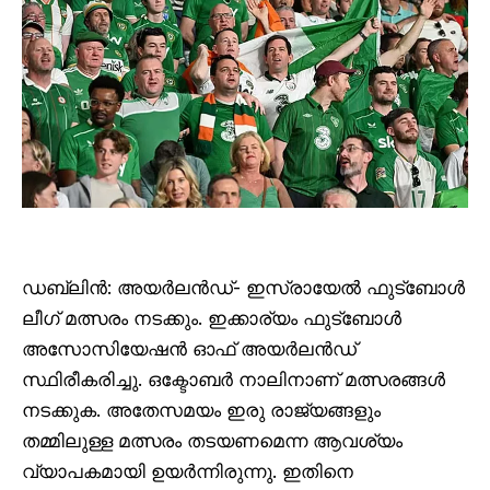
ഡബ്ലിൻ: അയർലൻഡ്- ഇസ്രായേൽ ഫുട്‌ബോൾ
ലീഗ് മത്സരം നടക്കും. ഇക്കാര്യം ഫുട്‌ബോൾ
അസോസിയേഷൻ ഓഫ് അയർലൻഡ്
സ്ഥിരീകരിച്ചു. ഒക്ടോബർ നാലിനാണ് മത്സരങ്ങൾ
നടക്കുക. അതേസമയം ഇരു രാജ്യങ്ങളും
തമ്മിലുള്ള മത്സരം തടയണമെന്ന ആവശ്യം
വ്യാപകമായി ഉയർന്നിരുന്നു. ഇതിനെ