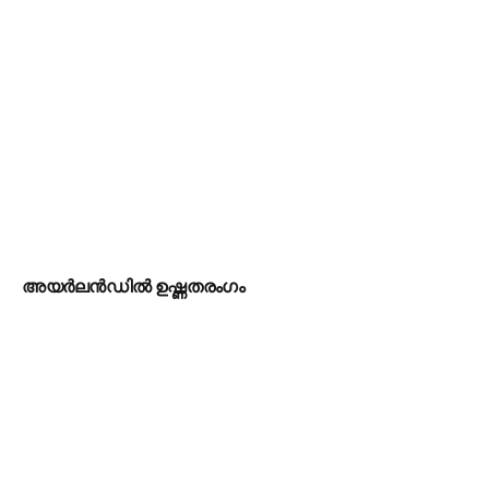
അയർലൻഡിൽ ഉഷ്ണതരംഗം