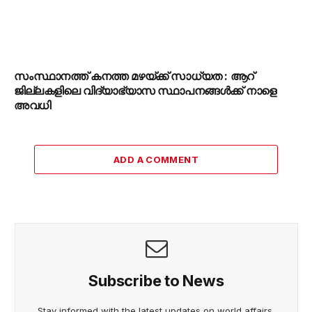
സംസ്ഥാനത്ത് കനത്ത മഴയ്ക്ക് സാധ്യത : ആറ്
ജില്ലകളിലെ വിദ്യാഭ്യാസ സ്ഥാപനങ്ങൾക്ക് നാളെ
അവധി
ADD A COMMENT
Subscribe to News
Stay informed with the latest updates on world affairs,