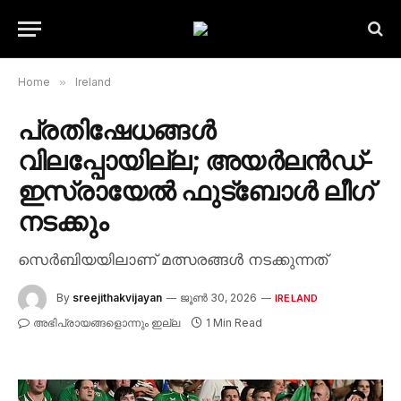
Home
»
Ireland
പ്രതിഷേധങ്ങൾ
വിലപ്പോയില്ല; അയർലൻഡ്-
ഇസ്രായേൽ ഫുട്‌ബോൾ ലീഗ്
നടക്കും
സെർബിയയിലാണ് മത്സരങ്ങൾ നടക്കുന്നത്
By
sreejithakvijayan
ജൂൺ 30, 2026
IRELAND
അഭിപ്രായങ്ങളൊന്നും ഇല്ല
1 Min Read