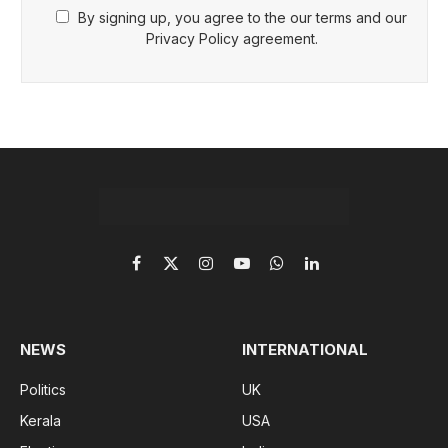
By signing up, you agree to the our terms and our
Privacy Policy agreement.
Facebook
X
Instagram
YouTube
WhatsApp
LinkedIn
(Twitter)
NEWS
INTERNATIONAL
Politics
UK
Kerala
USA