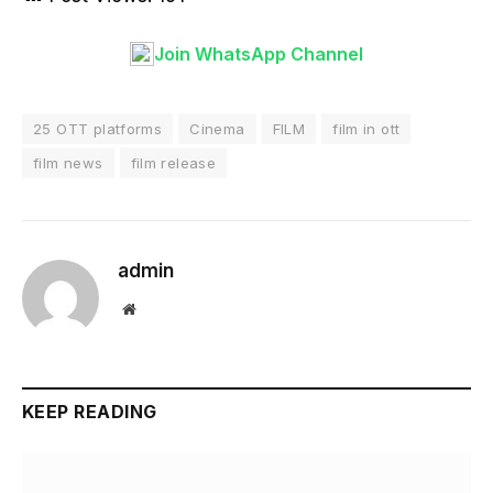
Join WhatsApp Channel
25 OTT platforms
Cinema
FILM
film in ott
film news
film release
admin
Website
KEEP READING