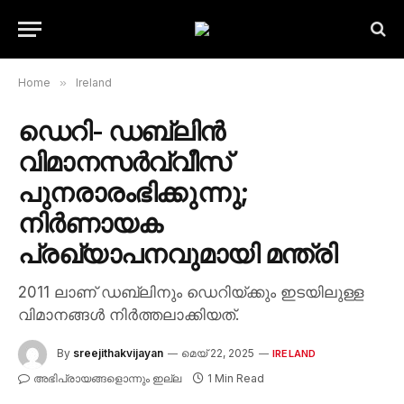
Home
»
Ireland
ഡെറി- ഡബ്ലിൻ
വിമാനസർവ്വീസ്
പുനരാരംഭിക്കുന്നു;
നിർണായക
പ്രഖ്യാപനവുമായി മന്ത്രി
2011 ലാണ് ഡബ്ലിനും ഡെറിയ്ക്കും ഇടയിലുള്ള
വിമാനങ്ങൾ നിർത്തലാക്കിയത്.
By
sreejithakvijayan
മെയ്‌ 22, 2025
IRELAND
അഭിപ്രായങ്ങളൊന്നും ഇല്ല
1 Min Read