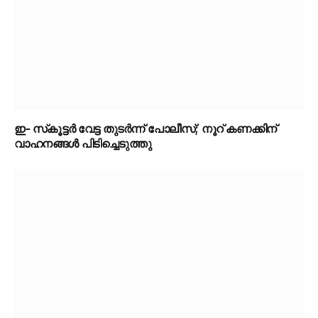
ഇ- സ്‌കൂട്ടർ വേട്ട തുടർന്ന് പോലീസ്; നൂറ് കണക്കിന്
വാഹനങ്ങൾ പിടിച്ചെടുത്തു