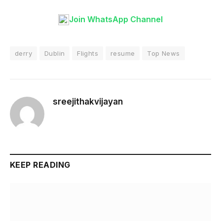
Join WhatsApp Channel
derry
Dublin
Flights
resume
Top News
sreejithakvijayan
KEEP READING