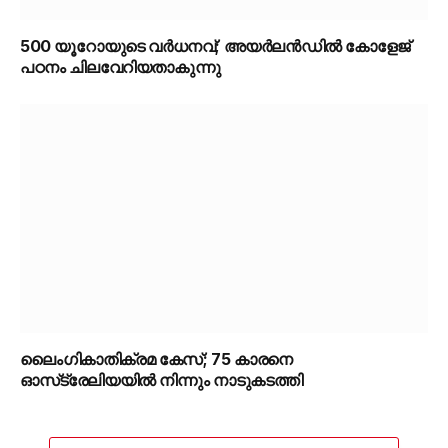
500 യൂറോയുടെ വർധനവ്; അയർലൻഡിൽ കോളേജ്
പഠനം ചിലവേറിയതാകുന്നു
ലൈംഗികാതിക്രമ കേസ്; 75 കാരനെ
ഓസ്‌ട്രേലിയയിൽ നിന്നും നാടുകടത്തി