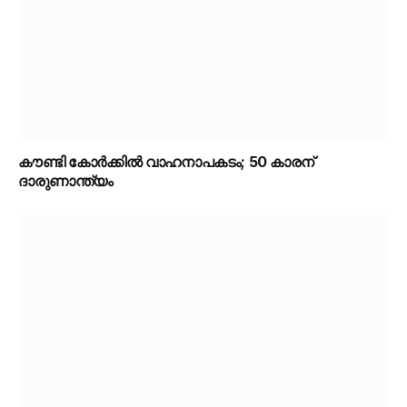
കൗണ്ടി കോർക്കിൽ വാഹനാപകടം; 50 കാരന്
ദാരുണാന്ത്യം