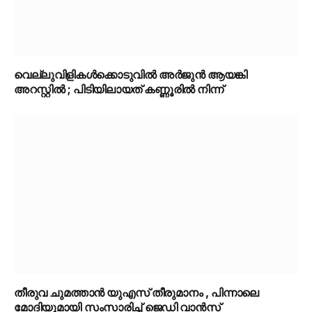
വെല്ലുവിളികൾക്കൊടുവിൽ അർജുൻ ആയങ്കി
അറസ്റ്റിൽ ; പിടിയിലായത് കണ്ണൂരിൽ നിന്ന്
തീരുവ ചുമത്താൻ യുഎസ് തീരുമാനം , പിന്നാലെ
മോദിയുമായി സംസാരിച്ച് ജെഡി വാൻസ്