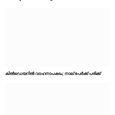
കിൽഡെയറിൽ വാഹനാപകടം; നാല് പേർക്ക് പരിക്ക്