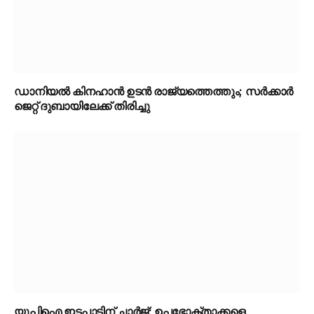
ഡാനിയൽ കിനഹാൻ ഉടൻ രാജ്യത്തെത്തും; സർക്കാർ
ജെറ്റ് ദുബായിലേക്ക് തിരിച്ചു
യുപിഐ ഇടപാടിന് ചാര്‍ജ്; ഉപഭോക്താക്കളെ