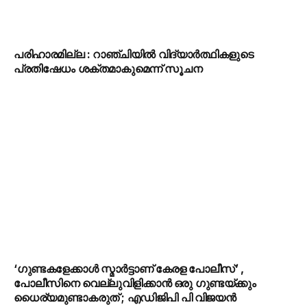
പരിഹാരമില്ല : റാഞ്ചിയിൽ വിദ്യാർത്ഥികളുടെ
പ്രതിഷേധം ശക്തമാകുമെന്ന് സൂചന
‘ഗുണ്ടകളേക്കാള്‍ സ്മാര്‍ട്ടാണ് കേരള പോലീസ്’ ,
പോലീസിനെ വെല്ലുവിളിക്കാൻ ഒരു ഗുണ്ടയ്ക്കും
ധൈര്യമുണ്ടാകരുത് ; എഡിജിപി പി വിജയന്‍