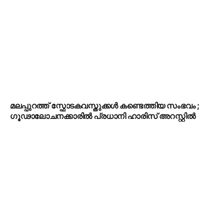
മലപ്പുറത്ത് സ്ഫോടകവസ്തുക്കൾ കണ്ടെത്തിയ സംഭവം ;
ഗൂഢാലോചനക്കാരിൽ പ്രധാനി ഹാരിസ് അറസ്റ്റിൽ