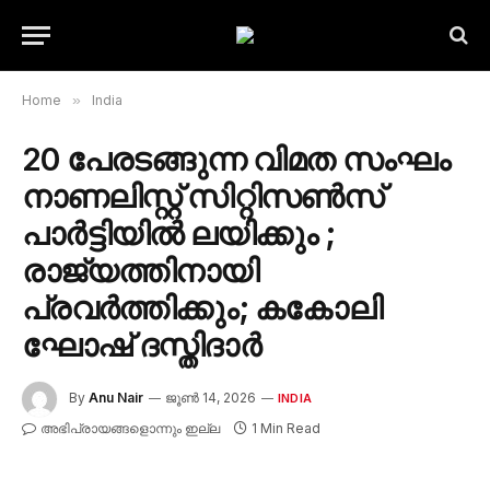
Home
»
India
20 പേരടങ്ങുന്ന വിമത സംഘം
നാണലിസ്റ്റ് സിറ്റിസൺസ്
പാർട്ടിയിൽ ലയിക്കും ;
രാജ്യത്തിനായി
പ്രവർത്തിക്കും; കകോലി
ഘോഷ് ദസ്തിദാർ
By
Anu Nair
ജൂൺ 14, 2026
INDIA
അഭിപ്രായങ്ങളൊന്നും ഇല്ല
1 Min Read