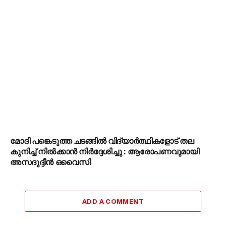
മോദി പങ്കെടുത്ത ചടങ്ങിൽ വിദ്യാർത്ഥികളോട് തല
കുനിച്ച് നിൽക്കാൻ നിർദ്ദേശിച്ചു : ആരോപണവുമായി
അസദുദ്ദീൻ ഒവൈസി
ADD A COMMENT