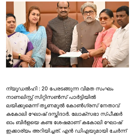
ന്യൂഡൽഹി : 20 പേരടങ്ങുന്ന വിമത സംഘം
നാണലിസ്റ്റ് സിറ്റിസൺസ് പാർട്ടിയിൽ
ലയിക്കുമെന്ന് തൃണമൂൽ കോൺഗ്രസ് നേതാവ്
കകോലി ഘോഷ് ദസ്തിദാർ. ലോക്സഭാ സ്പീക്കർ
ഓം ബിർളയെ കണ്ട ശേഷമാണ് കകോലി ഘോഷ്
ഇക്കാര്യം അറിയിച്ചത്. എൻ ഡിഎയുമായി ചേർന്ന്